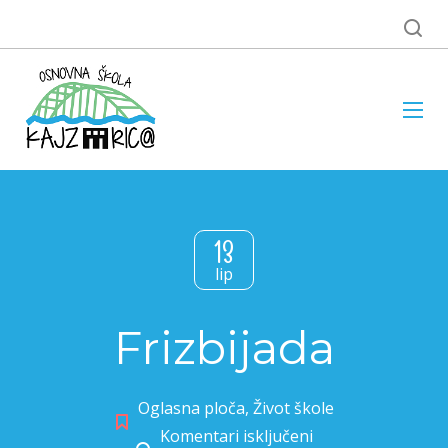
13
lip
Frizbijada
Oglasna ploča
,
Život škole
Komentari isključeni
za Frizbijada