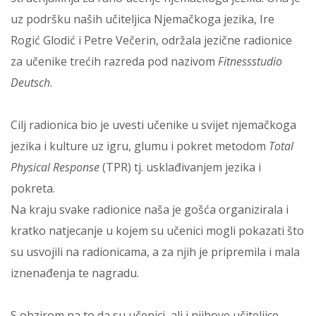
uz podršku naših učiteljica Njemačkoga jezika, Ire
Rogić Glodić i Petre Večerin, održala jezične radionice
za učenike trećih razreda pod nazivom
Fitnessstudio
Deutsch
.
Cilj radionica bio je uvesti učenike u svijet njemačkoga
jezika i kulture uz igru, glumu i pokret metodom
Total
Physical Response
(TPR) tj. usklađivanjem jezika i
pokreta.
Na kraju svake radionice naša je gošća organizirala i
kratko natjecanje u kojem su učenici mogli pokazati što
su usvojili na radionicama, a za njih je pripremila i mala
iznenađenja te nagradu.
S obzirom na to da su učenici, ali i njihove učiteljice