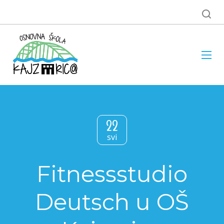
22
svi
Fitnessstudio
Deutsch u OŠ