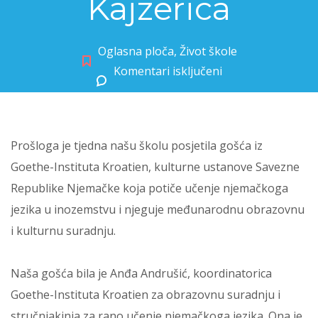
Kajzerica
Oglasna ploča
,
Život škole
Komentari isključeni
za Fitnessstudio Deutsch u OŠ Kajzerica
Prošloga je tjedna našu školu posjetila gošća iz
Goethe-Instituta Kroatien, kulturne ustanove Savezne
Republike Njemačke koja potiče učenje njemačkoga
jezika u inozemstvu i njeguje međunarodnu obrazovnu
i kulturnu suradnju.
Naša gošća bila je Anđa Andrušić, koordinatorica
Goethe-Instituta Kroatien za obrazovnu suradnju i
stručnjakinja za rano učenje njemačkoga jezika. Ona je