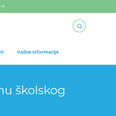
.hr
ir
Važne informacije
anu školskog