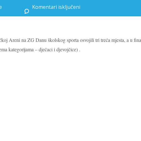
e
Komentari isključeni
za Dva zlata i tri bronce na ZG Danu školskog sporta
bačkoj Areni na ZG Danu školskog sporta
osvojili tri treća mjesta, a u fin
ema kategorijama – dječaci i djevojčice) .