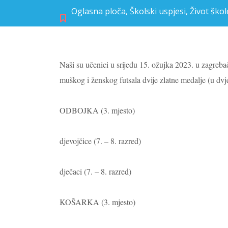
Oglasna ploča
,
Školski uspjesi
,
Život škol
Naši su učenici u srijedu 15. ožujka 2023. u zagre
muškog i ženskog futsala dvije zlatne medalje (u dvj
ODBOJKA (3. mjesto)
djevojčice (7. – 8. razred)
dječaci (7. – 8. razred)
KOŠARKA (3. mjesto)