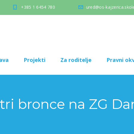
+385 1 6454 780
ured@os-kajzerica.skole
ava
Projekti
Za roditelje
Pravni okv
i tri bronce na ZG D