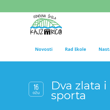
Novosti
Rad škole
Nast
Dva zlata 
16
sporta
ožu