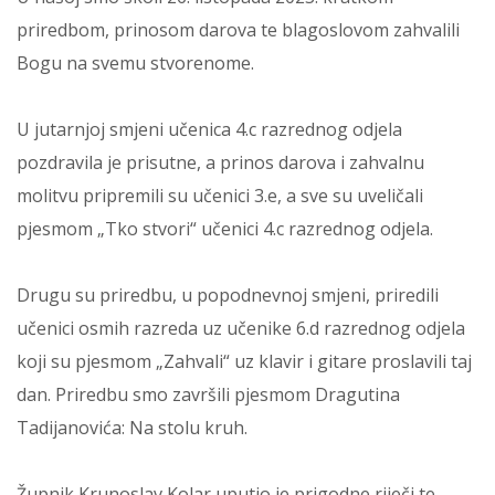
priredbom, prinosom darova te blagoslovom zahvalili
Bogu na svemu stvorenome.
U jutarnjoj smjeni učenica 4.c razrednog odjela
pozdravila je prisutne, a prinos darova i zahvalnu
molitvu pripremili su učenici 3.e, a sve su uveličali
pjesmom „Tko stvori“ učenici 4.c razrednog odjela.
Drugu su priredbu, u popodnevnoj smjeni, priredili
učenici osmih razreda uz učenike 6.d razrednog odjela
koji su pjesmom „Zahvali“ uz klavir i gitare proslavili taj
dan. Priredbu smo završili pjesmom Dragutina
Tadijanovića: Na stolu kruh.
Župnik Krunoslav Kolar uputio je prigodne riječi te