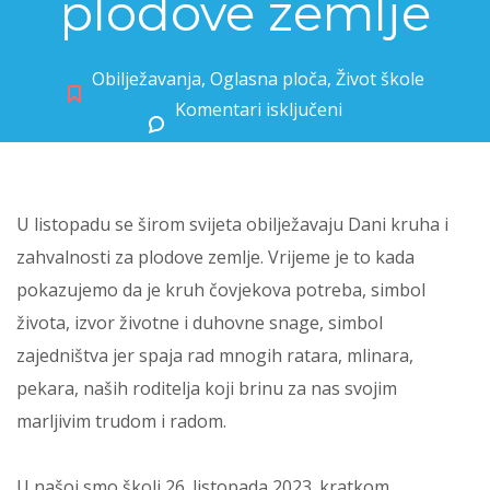
plodove zemlje
Obilježavanja
,
Oglasna ploča
,
Život škole
Komentari isključeni
za Dani kruha i zahvalnosti za plodove zemlje
U listopadu se širom svijeta obilježavaju Dani kruha i
zahvalnosti za plodove zemlje. Vrijeme je to kada
pokazujemo da je kruh čovjekova potreba, simbol
života, izvor životne i duhovne snage, simbol
zajedništva jer spaja rad mnogih ratara, mlinara,
pekara, naših roditelja koji brinu za nas svojim
marljivim trudom i radom.
U našoj smo školi 26. listopada 2023. kratkom