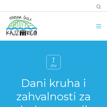
7
stu
Dani kruha i
zahvalnosti za