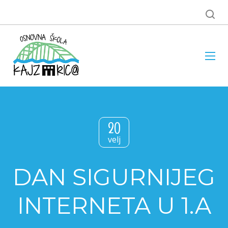
20
velj
DAN SIGURNIJEG
INTERNETA U 1.A