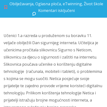
Obilježavanja
,
Oglasna ploča
,
eTwinning
,
Život škole
Komentari isključeni
za DAN SIGURNIJEG INTERNETA U 1.A
Učenici 1.a razreda u produženom su boravku 11.
veljače obilježili Dan sigurnijeg interneta. Učiteljica je
učenicima pročitala slikovnicu Sigurno s Neticom,
slikovnicu za djecu o sigurnosti i zaštiti na internetu.
Slikovnica poučava učenike o korištenju digitalne
tehnologije (računala, mobiteli i tableti), o problemima
s kojima se mogu suočiti. Netica posjećuje svoje
prijatelje te zajedno provode vrijeme koristeći digitalnu
tehnologiju. Prilikom korištenja tehnologije Netica i
prijatelji istražuju brojne mogućnosti interneta, a