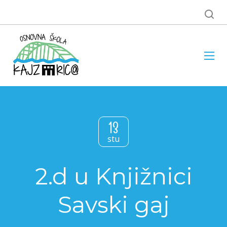
13
stu
2.d u Knjižnici
Savski gaj