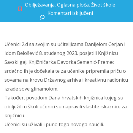
Obilježavanja
,
Oglasna ploča
,
Život škole
Komentari isključeni
za 2.d u Knjižnici Savski gaj
Učenici 2.d sa svojim su učiteljicama Danijelom Cerjan i
Idom Belošević 8. studenog 2023. posjetili Knjižnicu
Savski gaj. Knjižničarka Davorka Semenić-Premec
srdačno ih je dočekala te za učenike pripremila priču o
sovama na krovu Državnog arhiva i kreativnu radionicu
izrade sove glinamolom.
Također, povodom Dana hrvatskih knjižnica kojeg su
obilježili u školi učenici su napravili vlastite iskaznice za
knjižnicu.
Učenici su uživali i puno toga novoga naučili.