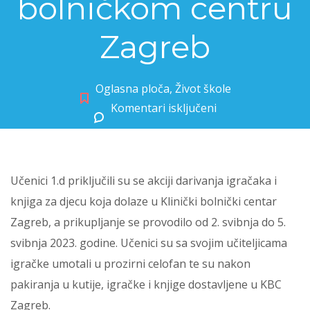
bolničkom centru
Zagreb
Oglasna ploča
,
Život škole
Komentari isključeni
za 1.d za djecu u Kliničkom bolničkom centru Zagreb
Učenici 1.d priključili su se akciji darivanja igračaka i
knjiga za djecu koja dolaze u Klinički bolnički centar
Zagreb, a prikupljanje se provodilo od 2. svibnja do 5.
svibnja 2023. godine. Učenici su sa svojim učiteljicama
igračke umotali u prozirni celofan te su nakon
pakiranja u kutije, igračke i knjige dostavljene u KBC
Zagreb.