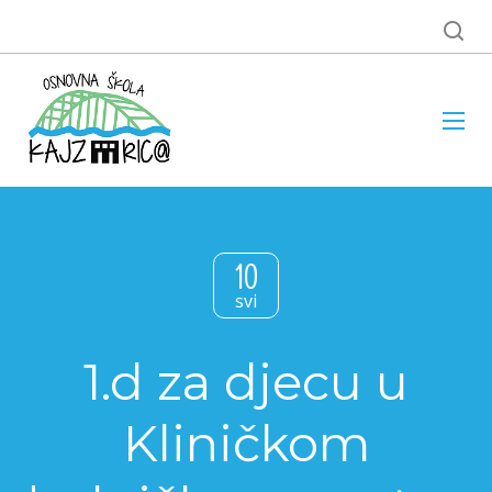
10
svi
1.d za djecu u
Kliničkom