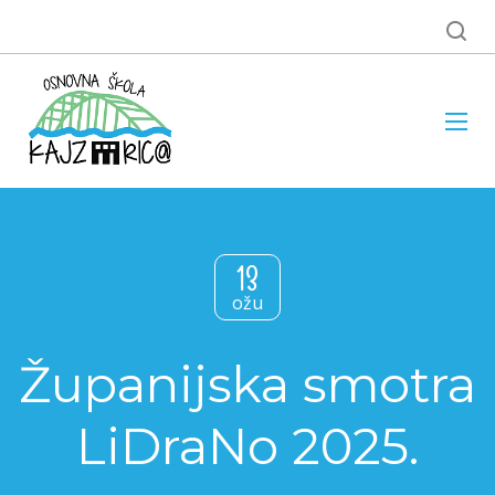
13
ožu
Županijska smotra
LiDraNo 2025.