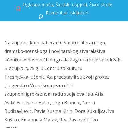
Oglasna ploča
,
Školski uspjesi
,
Život škole
Komentari isključeni
za Županijska smotra LiDraNo 2025.
Na županijskom natjecanju Smotre literarnoga,
dramsko-scenskoga i novinarskog stvaralaštva
učenika osnovnih škola grada Zagreba koje se održalo
5. ožujka 2025.g. u Centru za kulturu
Trešnjevka, učenici 4.a predstavili su svoj igrokaz
„Legenda o Vranskom jezeru“. U
skupnom igrokaznom radu sudjelovali su: Aria
Avdičević, Karlo Bašić, Grga Biondić, Nensi
Budisavljević, Pavle Kuzma Kirin, Dora Kukuljica, Iva
Kuštro, Emanuela Matak, Rea Pavlović i Teo