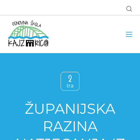
2
tra
ŽUPANIJSKA
RAZINA