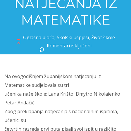
NATJECANJA IZ
MATEMATIKE
Oglasna ploča
,
Školski uspjesi
,
Život škole
Komentari isključeni
za ŽUPANIJSKA RAZINA NATJECANJA IZ MATEMATIKE
Na ovogodišnjem županijskom natjecanju iz
Matematike sudjelovala su tri
učenika naše škole: Lana Krišto, Dmytro Nikolaienko i
Petar Andačić.
Zbog preklapanja natjecanja s nacionalnim ispitima,
učenici su
četvrtih razreda prvi puta pisali svoj ispit u različito