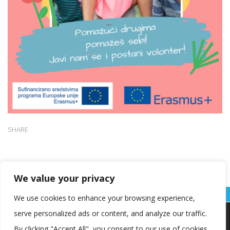
SHARE
We value your privacy
We use cookies to enhance your browsing experience,
serve personalized ads or content, and analyze our traffic.
Koristimo kolačiće kako bismo vam pružili najbolje iskustvo na
našoj web stranici.
By clicking "Accept All", you consent to our use of cookies.