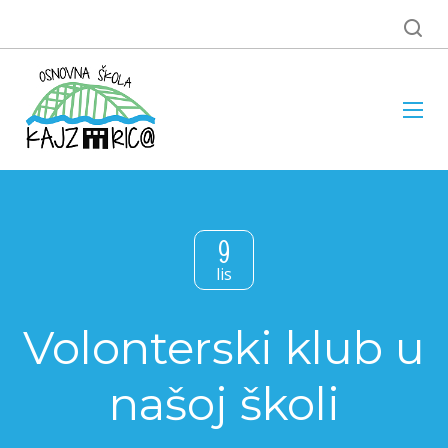
9
lis
Volonterski klub u
našoj školi