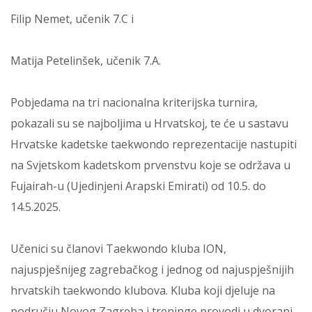
Filip Nemet, učenik 7.C i
Matija Petelinšek, učenik 7.A.
Pobjedama na tri nacionalna kriterijska turnira,
pokazali su se najboljima u Hrvatskoj, te će u sastavu
Hrvatske kadetske taekwondo reprezentacije nastupiti
na Svjetskom kadetskom prvenstvu koje se održava u
Fujairah-u (Ujedinjeni Arapski Emirati) od 10.5. do
14.5.2025.
Učenici su članovi Taekwondo kluba ION,
najuspješnijeg zagrebačkog i jednog od najuspješnijih
hrvatskih taekwondo klubova. Kluba koji djeluje na
području Novog Zagreba i treninge provodi u dvorani