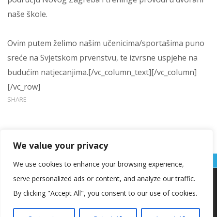
naše škole.
Ovim putem želimo našim učenicima/sportašima puno
sreće na Svjetskom prvenstvu, te izvrsne uspjehe na
budućim natjecanjima.[/vc_column_text][/vc_column]
[/vc_row]
SHARE
We value your privacy
We use cookies to enhance your browsing experience,
serve personalized ads or content, and analyze our traffic.
Koristimo kolačiće kako bismo vam pružili najbolje iskustvo na
našoj web stranici.
By clicking "Accept All", you consent to our use of cookies.
Informacije o kolačićima koje koristimo ili opcije za
isključivanje kolačića možete pronaći u
postavkama
.