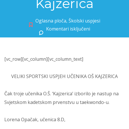
Kajzerica
Oglasna ploča
,
Školski uspjesi
Komentari isključeni
za Veliki sportski uspjeh učenika OŠ Kajzerica
[vc_row][vc_column][vc_column_text]
VELIKI SPORTSKI USPJEH UČENIKA OŠ KAJZERICA
Čak troje učenika O.Š. ‘Kajzerica’ izborilo je nastup na
Svjetskom kadetskom prvenstvu u taekwondo-u.
Lorena Opačak, učenica 8.D,