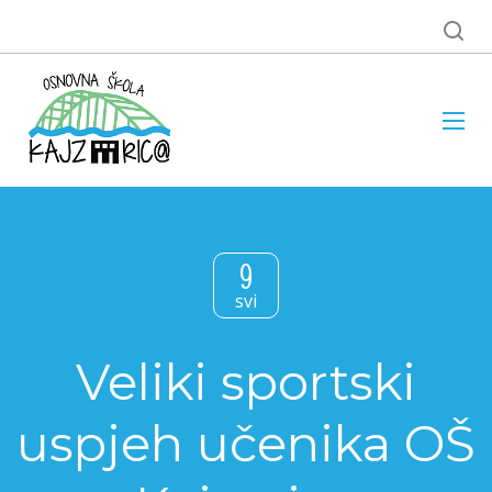
9
svi
Veliki sportski
uspjeh učenika OŠ