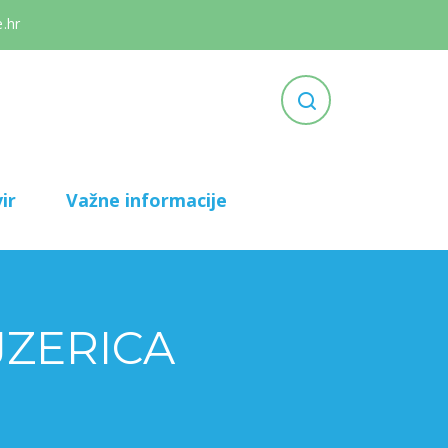
.hr
ir
Važne informacije
JZERICA