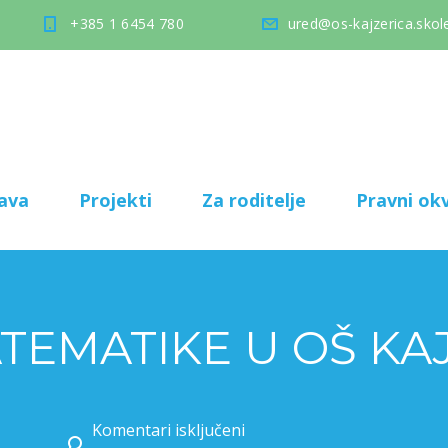
+385 1 6454 780
ured@os-kajzerica.skole
ava
Projekti
Za roditelje
Pravni okv
TEMATIKE U OŠ KA
Komentari isključeni
za VEČER MATEMATIKE U OŠ KAJZERICA