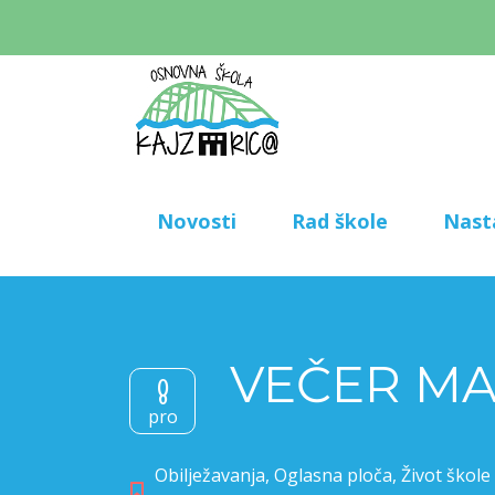
Novosti
Rad škole
Nast
VEČER MA
8
pro
Obilježavanja
,
Oglasna ploča
,
Život škole