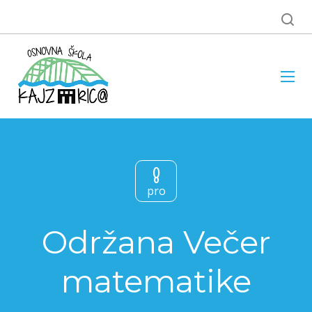
8
pro
Održana Večer
matematike