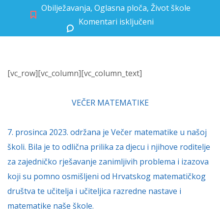
Obilježavanja
,
Oglasna ploča
,
Život škole
Komentari isključeni
za Održana Večer matematike
[vc_row][vc_column][vc_column_text]
VEČER MATEMATIKE
7. prosinca 2023. održana je Večer matematike u našoj
školi. Bila je to odlična prilika za djecu i njihove roditelje
za zajedničko rješavanje zanimljivih problema i izazova
koji su pomno osmišljeni od Hrvatskog matematičkog
društva te učitelja i učiteljica razredne nastave i
matematike naše škole.