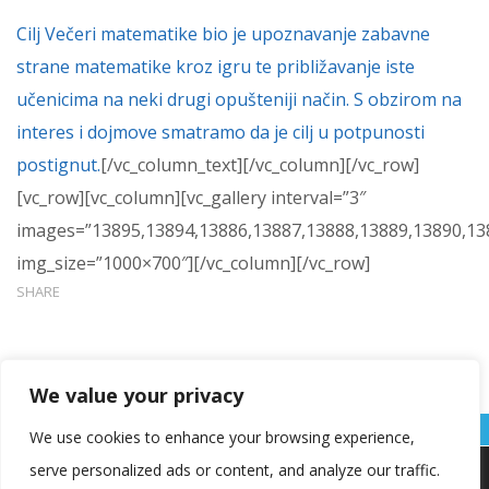
Cilj Večeri matematike bio je upoznavanje zabavne
strane matematike kroz igru te približavanje iste
učenicima na neki drugi opušteniji način. S obzirom na
interes i dojmove smatramo da je cilj u potpunosti
postignut.
[/vc_column_text][/vc_column][/vc_row]
[vc_row][vc_column][vc_gallery interval=”3″
images=”13895,13894,13886,13887,13888,13889,13890,13
img_size=”1000×700″][/vc_column][/vc_row]
SHARE
We value your privacy
We use cookies to enhance your browsing experience,
serve personalized ads or content, and analyze our traffic.
Koristimo kolačiće kako bismo vam pružili najbolje iskustvo na