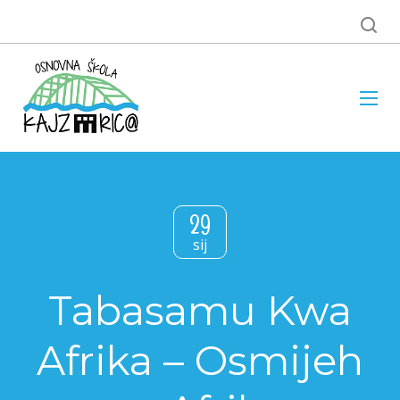
29
sij
Tabasamu Kwa
Afrika – Osmijeh