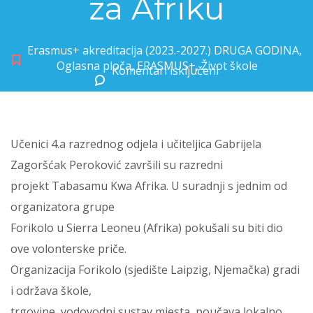
za Afriku
Erasmus+ akreditacija (2023.-2027.) DRUGA GODINA
,
Oglasna ploča
,
ERASMUS+
,
Život škole
Komentari isključeni
za Tabasamu Kwa Afrika – Osmijeh za Afriku
Učenici 4.a razrednog odjela i učiteljica Gabrijela
Zagoršćak Peroković završili su razredni
projekt Tabasamu Kwa Afrika. U suradnji s jednim od
organizatora grupe
Forikolo u Sierra Leoneu (Afrika) pokušali su biti dio
ove volonterske priče.
Organizacija Forikolo (sjedište Laipzig, Njemačka) gradi
i održava škole,
trgovine, vodovodni sustav mjesta, poučava lokalno