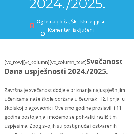
2024./2025.
Oglasna ploča
,
Školski uspjesi
Komentari isključeni
za Svečanost dana uspješnosti 2024./2025.
Svečanost
[vc_row][vc_column][vc_column_text]
Dana uspješnosti 2024./2025.
Završna je svečanost dodjele priznanja najuspješnijim
učenicama naše škole održana u četvrtak, 12. lipnja, u
školskoj blagovaonici. Ove smo godine proslavili i 11
godina postojanja i možemo se pohvaliti različitim
uspjesima. Zbog svojih su postignuća i ostvarenih