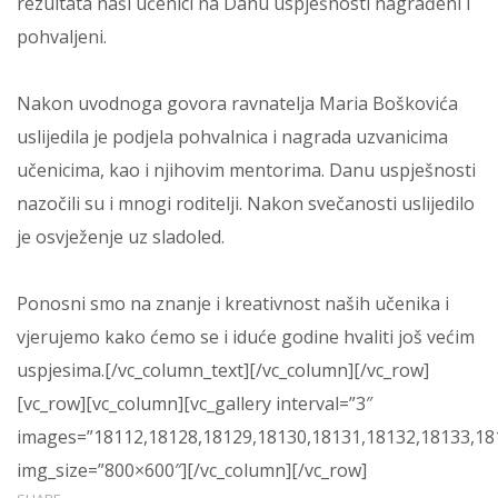
rezultata naši učenici na Danu uspješnosti nagrađeni i
pohvaljeni.
Nakon uvodnoga govora ravnatelja Maria Boškovića
uslijedila je podjela pohvalnica i nagrada uzvanicima
učenicima, kao i njihovim mentorima. Danu uspješnosti
nazočili su i mnogi roditelji. Nakon svečanosti uslijedilo
je osvježenje uz sladoled.
Ponosni smo na znanje i kreativnost naših učenika i
vjerujemo kako ćemo se i iduće godine hvaliti još većim
uspjesima.[/vc_column_text][/vc_column][/vc_row]
[vc_row][vc_column][vc_gallery interval=”3″
images=”18112,18128,18129,18130,18131,18132,18133,18
img_size=”800×600″][/vc_column][/vc_row]