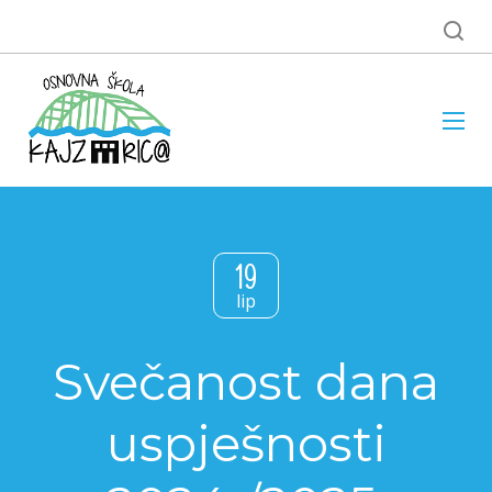
19
lip
Svečanost dana
uspješnosti