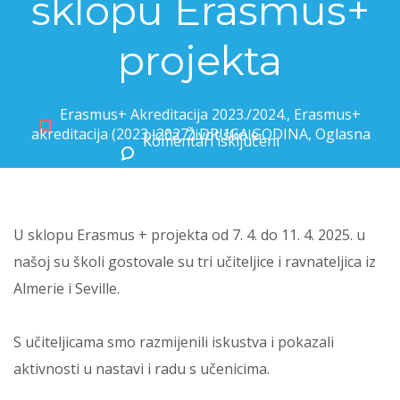
sklopu Erasmus+
projekta
Erasmus+ Akreditacija 2023./2024.
,
Erasmus+
akreditacija (2023.-2027.) DRUGA GODINA
,
Oglasna ploča
,
Život škole
Komentari isključeni
za Suradnja s učiteljima u sklopu Erasmus+ projekta
U sklopu Erasmus + projekta od 7. 4. do 11. 4. 2025. u
našoj su školi gostovale su tri učiteljice i ravnateljica iz
Almerie i Seville.
S učiteljicama smo razmijenili iskustva i pokazali
aktivnosti u nastavi i radu s učenicima.