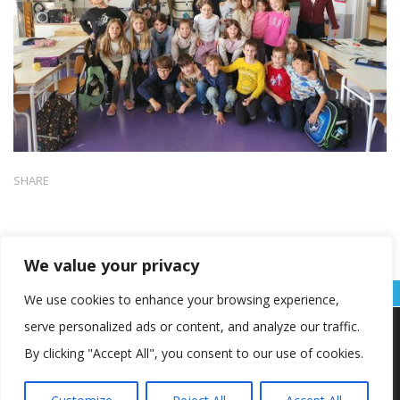
SHARE
We value your privacy
We use cookies to enhance your browsing experience,
serve personalized ads or content, and analyze our traffic.
Koristimo kolačiće kako bismo vam pružili najbolje iskustvo na
našoj web stranici.
By clicking "Accept All", you consent to our use of cookies.
Informacije o kolačićima koje koristimo ili opcije za
isključivanje kolačića možete pronaći u
postavkama
.