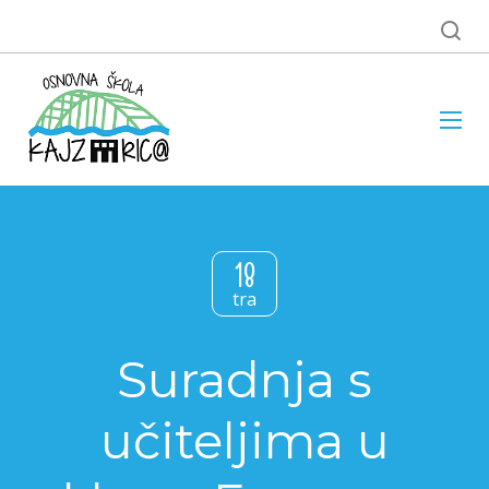
18
tra
Suradnja s
učiteljima u