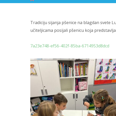
Tradiciju sijanja pšenice na blagdan svete Lu
učiteljicama posijali pšenicu koja predstavlj
7a23e748-ef56-402f-85ba-6714953d8dcd