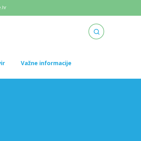
.hr
ir
Važne informacije