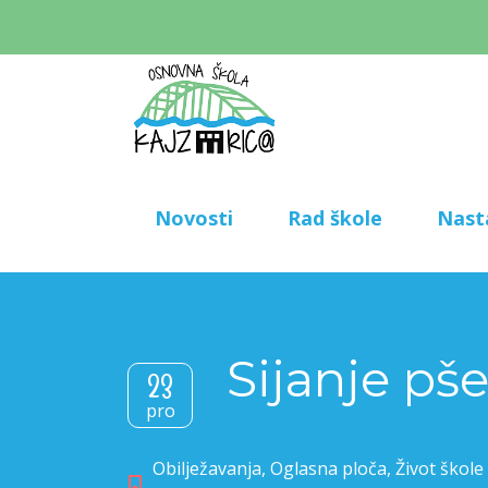
Novosti
Rad škole
Nast
Sijanje pš
23
pro
Obilježavanja
,
Oglasna ploča
,
Život škole