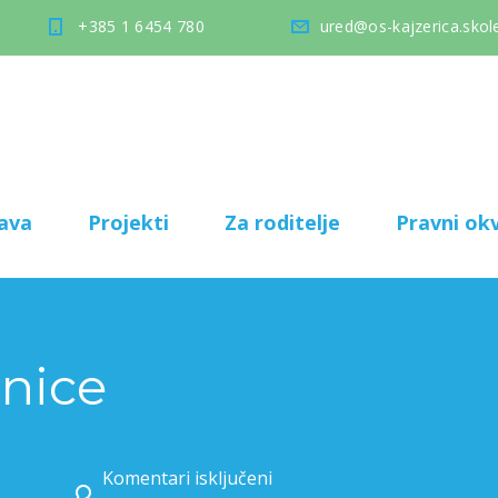
+385 1 6454 780
ured@os-kajzerica.skole
ava
Projekti
Za roditelje
Pravni okv
enice
Komentari isključeni
za Sijanje pšenice