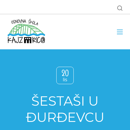
20
lis
ŠESTAŠI U
ĐURĐEVCU