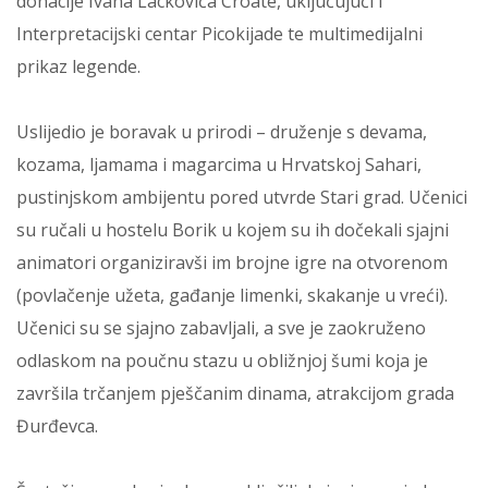
donacije Ivana Lackovića Croate, uključujući i
Interpretacijski centar Picokijade te multimedijalni
prikaz legende.
Uslijedio je boravak u prirodi – druženje s devama,
kozama, ljamama i magarcima u Hrvatskoj Sahari,
pustinjskom ambijentu pored utvrde Stari grad. Učenici
su ručali u hostelu Borik u kojem su ih dočekali sjajni
animatori organiziravši im brojne igre na otvorenom
(povlačenje užeta, gađanje limenki, skakanje u vreći).
Učenici su se sjajno zabavljali, a sve je zaokruženo
odlaskom na poučnu stazu u obližnjoj šumi koja je
završila trčanjem pješčanim dinama, atrakcijom grada
Đurđevca.