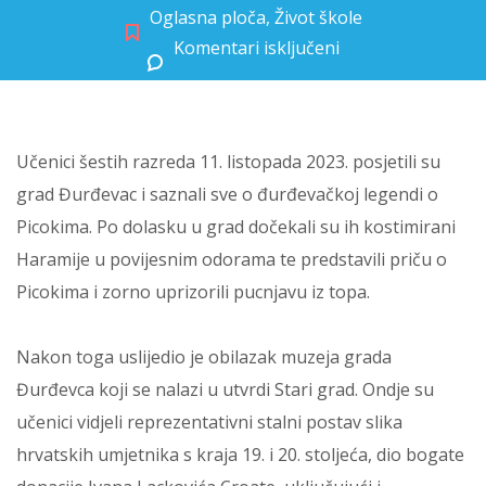
Oglasna ploča
,
Život škole
Komentari isključeni
za ŠESTAŠI U ĐURĐEVCU
Učenici šestih razreda 11. listopada 2023. posjetili su
grad Đurđevac i saznali sve o đurđevačkoj legendi o
Picokima. Po dolasku u grad dočekali su ih kostimirani
Haramije u povijesnim odorama te predstavili priču o
Picokima i zorno uprizorili pucnjavu iz topa.
Nakon toga uslijedio je obilazak muzeja grada
Đurđevca koji se nalazi u utvrdi Stari grad. Ondje su
učenici vidjeli reprezentativni stalni postav slika
hrvatskih umjetnika s kraja 19. i 20. stoljeća, dio bogate