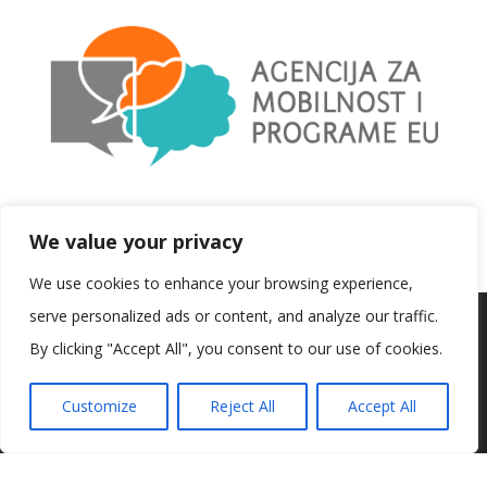
SHARE
We value your privacy
We use cookies to enhance your browsing experience,
serve personalized ads or content, and analyze our traffic.
Koristimo kolačiće kako bismo vam pružili najbolje iskustvo na
našoj web stranici.
By clicking "Accept All", you consent to our use of cookies.
Informacije o kolačićima koje koristimo ili opcije za
isključivanje kolačića možete pronaći u
postavkama
.
Customize
Reject All
Accept All
Prihvaćam