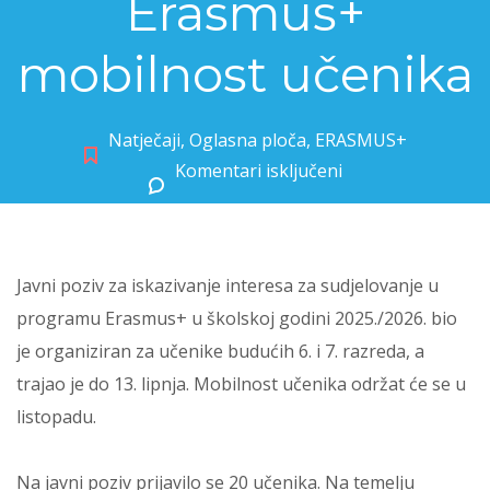
Erasmus+
mobilnost učenika
Natječaji
,
Oglasna ploča
,
ERASMUS+
Komentari isključeni
za Rezultati javnog poziva za Erasmus+ mobilnost učenika
Javni poziv za iskazivanje interesa za sudjelovanje u
programu Erasmus+ u školskoj godini 2025./2026. bio
je organiziran za učenike budućih 6. i 7. razreda, a
trajao je do 13. lipnja. Mobilnost učenika održat će se u
listopadu.
Na javni poziv prijavilo se 20 učenika. Na temelju