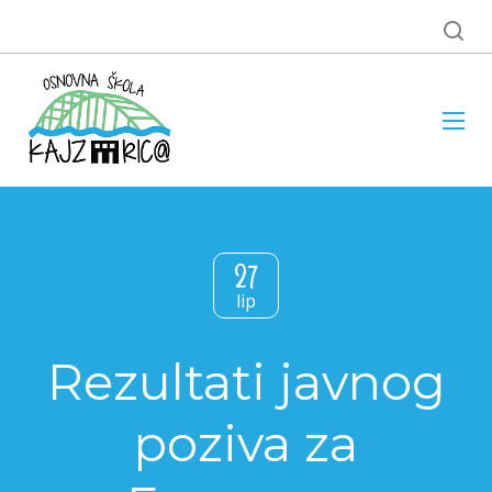
27
lip
Rezultati javnog
poziva za