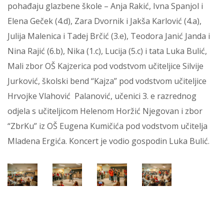
pohađaju glazbene škole – Anja Rakić, Ivna Spanjol i
Elena Geček (4.d), Zara Dvornik i Jakša Karlović (4.a),
Julija Malenica i Tadej Brčić (3.e), Teodora Janić Janda i
Nina Rajić (6.b), Nika (1.c), Lucija (5.c) i tata Luka Bulić,
Mali zbor OŠ Kajzerica pod vodstvom učiteljice Silvije
Jurković, školski bend “Kajza” pod vodstvom učiteljice
Hrvojke Vlahović Palanović, učenici 3. e razrednog
odjela s učiteljicom Helenom Horžić Njegovan i zbor
“ZbrKu” iz OŠ Eugena Kumičića pod vodstvom učitelja
Mladena Ergića. Koncert je vodio gospodin Luka Bulić.