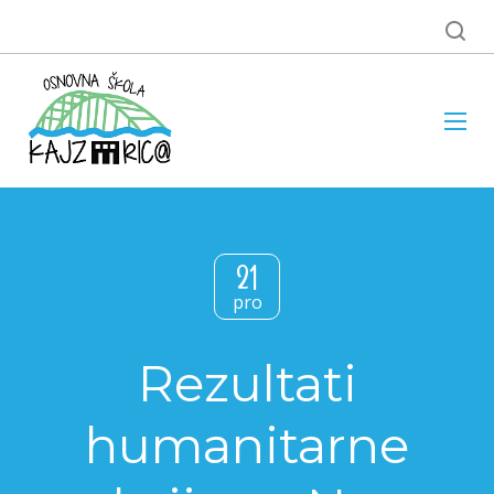
21
pro
Rezultati
humanitarne