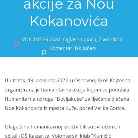
akcije za Nou
Kokanovića
VOLONTERIZAM
,
Oglasna ploča
,
Život škole
Komentari isključeni
za Rezultati humanitarne akcije za Nou Kokanovića
U utorak, 19. prosinca 2023. u Osnovnoj školi Kajzerica
organizirana je humanitarna akcija kojom se podržala
Humanitarna udruga “Buvljakuše” za liječenje dječaka
Noe Kokanovića iz mjesta Kuče, pored Velike Gorice.
Izlagači na humanitarnoj izložbi bili su svi učenici i
učitelji OŠ Kajzerica, Volonterski klub “Kumičić