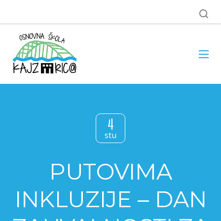
4
stu
PUTOVIMA
INKLUZIJE – DAN