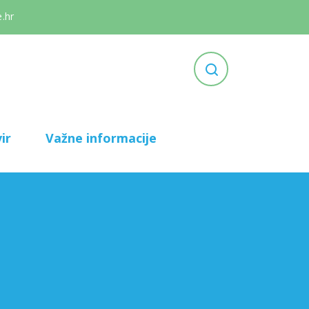
.hr
ir
Važne informacije