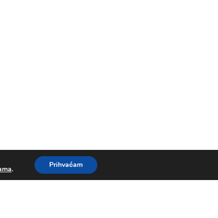
Prihvaćam
kama
.