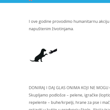
I ove godine provodimo humanitarnu akcij
napuštenim životinjama.
DONIRAJ I DAJ GLAS ONIMA KOJI NE MOGU 
Skupljamo podlošce – pelene, igračke (loptice 
repelente – buhe/krpelji, hrane za pse i ma
ostaviti u kutije u predvorju škole.. Akcija t