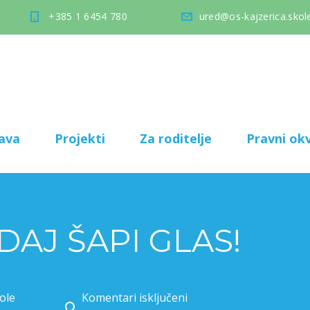
+385 1 6454 780
ured@os-kajzerica.skole
ava
Projekti
Za roditelje
Pravni okv
DAJ ŠAPI GLAS!
ole
Komentari isključeni
za PROJEKT: DAJ ŠAPI GLAS!