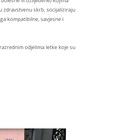
 bolesne ili ozlijeđene) kojima
 zdravstvenu skrb, socijaliziraju
vega kompatibilne, savjesne i
e razrednim odjelima letke koje su