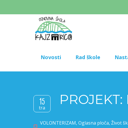
Novosti
Rad škole
Nast
PROJEKT: 
15
tra
VOLONTERIZAM
,
Oglasna ploča
,
Život šk