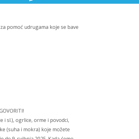
u za pomoć udrugama koje se bave
GOVORITI!
i sl.), ogrlice, orme i povodci,
čke (suha i mokra) koje možete
raje do 9. svibnja 2025. Kada ćemo