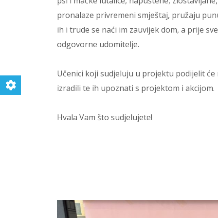
psi i mačke lutalice, napuštene, zlostavljane,
pronalaze privremeni smještaj, pružaju punu
ih i trude se naći im zauvijek dom, a prije s
odgovorne udomitelje.
Učenici koji sudjeluju u projektu podijelit ć
izradili te ih upoznati s projektom i akcijom.
Hvala Vam što sudjelujete!