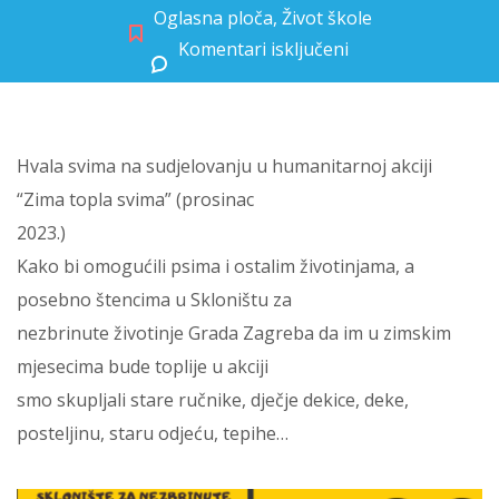
Oglasna ploča
,
Život škole
Komentari isključeni
za PROJEKT DAJ ŠAPI GLAS!
Hvala svima na sudjelovanju u humanitarnoj akciji
“Zima topla svima” (prosinac
2023.)
Kako bi omogućili psima i ostalim životinjama, a
posebno štencima u Skloništu za
nezbrinute životinje Grada Zagreba da im u zimskim
mjesecima bude toplije u akciji
smo skupljali stare ručnike, dječje dekice, deke,
posteljinu, staru odjeću, tepihe…