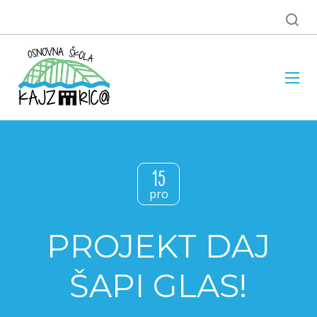
15
pro
PROJEKT DAJ
ŠAPI GLAS!