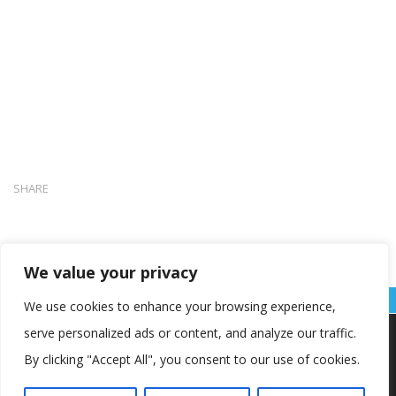
SHARE
We value your privacy
We use cookies to enhance your browsing experience,
serve personalized ads or content, and analyze our traffic.
Koristimo kolačiće kako bismo vam pružili najbolje iskustvo na
našoj web stranici.
By clicking "Accept All", you consent to our use of cookies.
Informacije o kolačićima koje koristimo ili opcije za
isključivanje kolačića možete pronaći u
postavkama
.