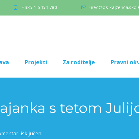
+385 1 6454 780
ured@os-kajzerica.skole
ava
Projekti
Za roditelje
Pravni okv
Čajanka s tetom Juli
mentari isključeni
za Projekt – Čajanka s tetom Julijom