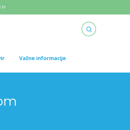
.hr
ir
Važne informacije
jom