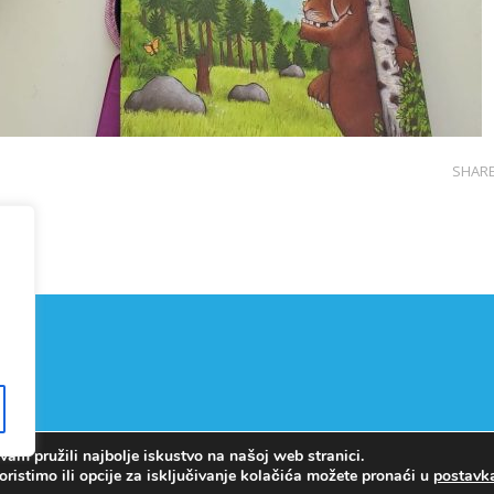
SHAR
am pružili najbolje iskustvo na našoj web stranici.
Copyright © OŠ Kajzerica
oristimo ili opcije za isključivanje kolačića možete pronaći u
postav