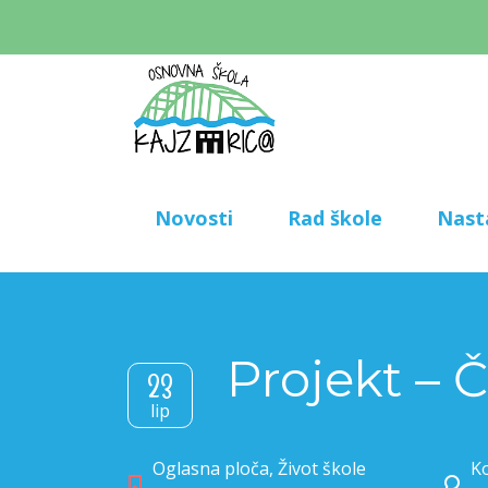
Novosti
Rad škole
Nast
Projekt – 
23
lip
Oglasna ploča
,
Život škole
Ko