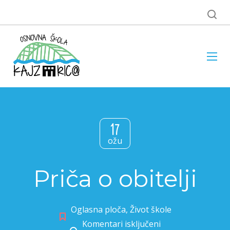
17
ožu
Priča o obitelji
Oglasna ploča
,
Život škole
Komentari isključeni
za Priča o obitelji