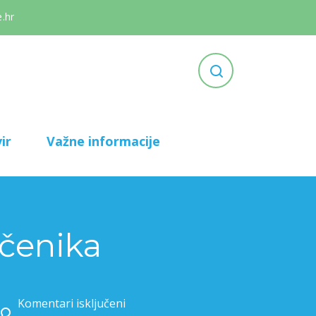
.hr
ir
Važne informacije
učenika
Komentari isključeni
za Portugalska mobilnost naših učenika