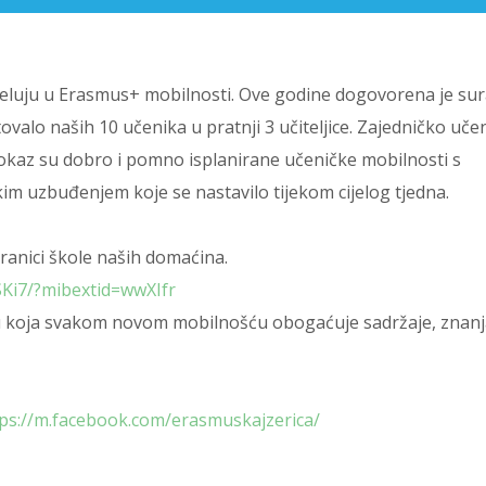
eluju u Erasmus+ mobilnosti. Ove godine dogovorena je su
valo naših 10 učenika u pratnji 3 učiteljice. Zajedničko učen
dokaz su dobro i pomno isplanirane učeničke mobilnosti s
m uzbuđenjem koje se nastavilo tijekom cijelog tjedna.
ranici škole naših domaćina.
Ki7/?mibextid=wwXIfr
 koja svakom novom mobilnošću obogaćuje sadržaje, znanja
ps://m.facebook.com/
erasmuskajzerica/