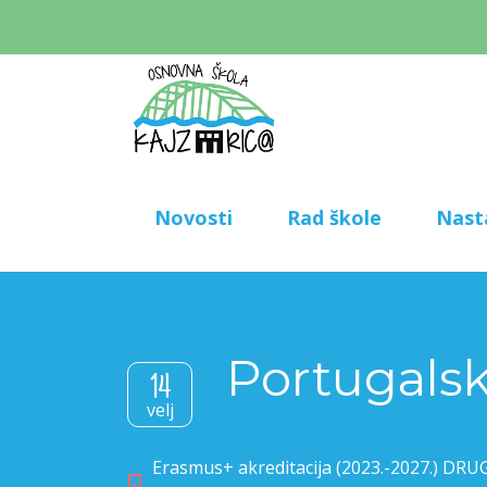
Novosti
Rad škole
Nast
Portugalsk
14
velj
Erasmus+ akreditacija (2023.-2027.) DR