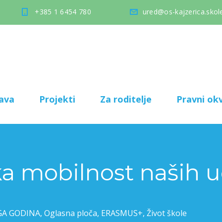
+385 1 6454 780
ured@os-kajzerica.skole
ava
Projekti
Za roditelje
Pravni okv
a mobilnost naših 
UGA GODINA
,
Oglasna ploča
,
ERASMUS+
,
Život škole