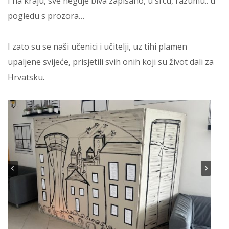
I na kraju, sve negdje biva zapisano, u srcu, razumu.. u
pogledu s prozora…
I zato su se naši učenici i učitelji, uz tihi plamen
upaljene svijeće, prisjetili svih onih koji su život dali za
Hrvatsku.