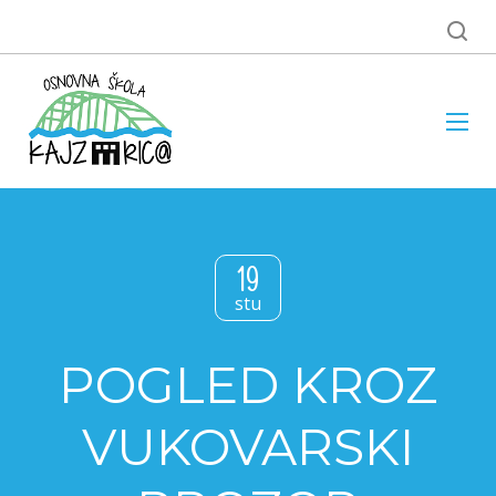
19
stu
POGLED KROZ
VUKOVARSKI