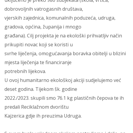
uključeno je preko 980 subjekata (škola, vrtića,
dobrovoljnih vatrogasnih društava,
vjerskih zajednica, komunalnih poduzeća, udruga,
gradova, općina, županija i mnogo
građana). Cilj projekta je na ekološki prihvatljiv način
prikupiti novac koji se koristi u
svrhe liječenja, omogućavanja boravka obitelji u blizini
mjesta liječenja te financiranje
potrebnih lijekova.
U ovoj humanitarno ekološkoj akciji sudjelujemo već
deset godina. Tijekom šk. godine
2022./2023. skupili smo 76.1 kg plastičnih čepova te ih
predali Reciklažnom dvorištu
Kajzerica gdje ih preuzima Udruga.