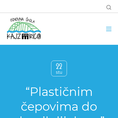
22
stu
“Plastičnim
čepovima do