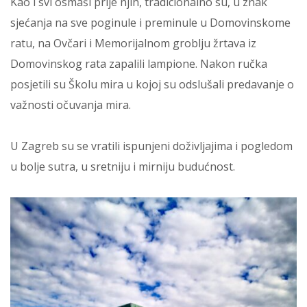
Kao i svi osmaši prije njih, tradicionalno su, u znak
sjećanja na sve poginule i preminule u Domovinskome
ratu, na Ovčari i Memorijalnom groblju žrtava iz
Domovinskog rata zapalili lampione. Nakon ručka
posjetili su Školu mira u kojoj su odslušali predavanje o
važnosti očuvanja mira.
U Zagreb su se vratili ispunjeni doživljajima i pogledom
u bolje sutra, u sretniju i mirniju budućnost.