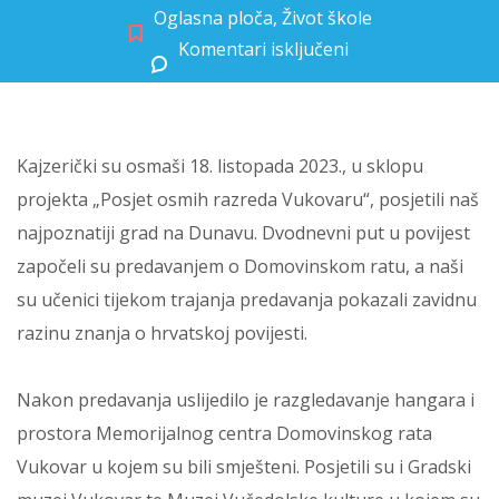
Oglasna ploča
,
Život škole
Komentari isključeni
za OSMAŠI U VUKOVARU
Kajzerički su osmaši 18. listopada 2023., u sklopu
projekta „Posjet osmih razreda Vukovaru“, posjetili naš
najpoznatiji grad na Dunavu. Dvodnevni put u povijest
započeli su predavanjem o Domovinskom ratu, a naši
su učenici tijekom trajanja predavanja pokazali zavidnu
razinu znanja o hrvatskoj povijesti.
Nakon predavanja uslijedilo je razgledavanje hangara i
prostora Memorijalnog centra Domovinskog rata
Vukovar u kojem su bili smješteni. Posjetili su i Gradski