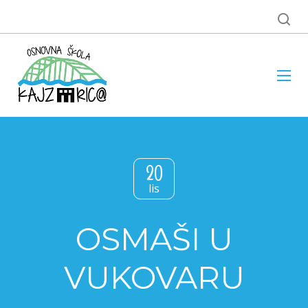
20
lis
OSMAŠI U
VUKOVARU