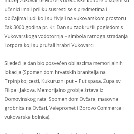
muzej Vukovar te Muzej Vučedolske kulture u kojem su
učenici imali priliku susresti se s predmetima i
običajima ljudi koji su živjeli na vukovarskom prostoru
čak 3000 godina pr. Kr. Dan su zaokružili pogledom s
Vukovarskoga vodotornja – simbola ratnoga stradanja
i otpora koji su pružali hrabri Vukovarci.
Sljedeći je dan bio posvećen obilascima memorijalnih
lokacija (Spomen dom hrvatskih branitelja na
Trpinjskoj cesti, Kukuruzni put – Put spasa, Župa sv.
Filipa i Jakova, Memorijalno groblje žrtava iz
Domovinskog rata, Spomen dom Ovčara, masovna
grobnica na Ovčari, Velepromet i Borovo Commerce i
vukovarska bolnica).