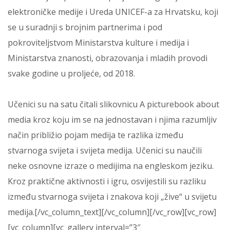
elektroničke medije i Ureda UNICEF-a za Hrvatsku, koji
se u suradnji s brojnim partnerima i pod
pokroviteljstvom Ministarstva kulture i medija i
Ministarstva znanosti, obrazovanja i mladih provodi
svake godine u proljeće, od 2018.
Učenici su na satu čitali slikovnicu A picturebook about
media kroz koju im se na jednostavan i njima razumljiv
način približio pojam medija te razlika između
stvarnoga svijeta i svijeta medija. Učenici su naučili
neke osnovne izraze o medijima na engleskom jeziku.
Kroz praktične aktivnosti i igru, osvijestili su razliku
između stvarnoga svijeta i znakova koji „žive“ u svijetu
medija.[/vc_column_text][/vc_column][/vc_row][vc_row]
[vc_column][vc_gallery interval=”3″