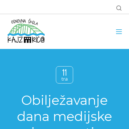
11
tra
Obilježavanje
dana medijske