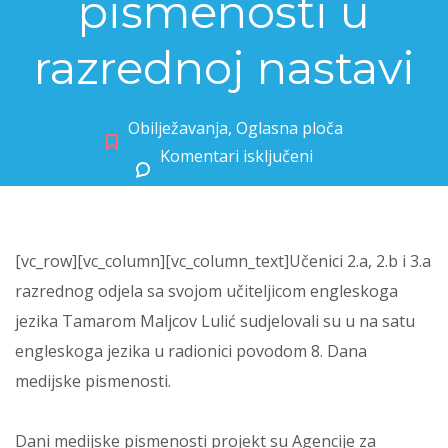
pismenosti u
razrednoj nastavi
Obilježavanja
,
Oglasna ploča
Komentari isključeni
za Obilježavanje dana medijske pismenosti u razrednoj nastavi
[vc_row][vc_column][vc_column_text]Učenici 2.a, 2.b i 3.a
razrednog odjela sa svojom učiteljicom engleskoga
jezika Tamarom Maljcov Lulić sudjelovali su u na satu
engleskoga jezika u radionici povodom 8. Dana
medijske pismenosti.
Dani medijske pismenosti projekt su Agencije za