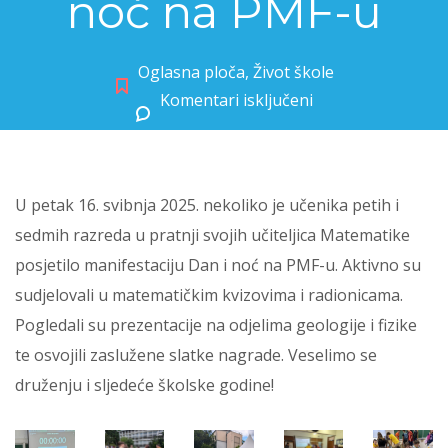
noć na PMF-u
Oglasna ploča
,
Život škole
Komentari isključeni
za Naši učenici na manifestaciji Dan i noć na PMF-u
U petak 16. svibnja 2025. nekoliko je učenika petih i
sedmih razreda u pratnji svojih učiteljica Matematike
posjetilo manifestaciju Dan i noć na PMF-u. Aktivno su
sudjelovali u matematičkim kvizovima i radionicama.
Pogledali su prezentacije na odjelima geologije i fizike
te osvojili zaslužene slatke nagrade. Veselimo se
druženju i sljedeće školske godine!