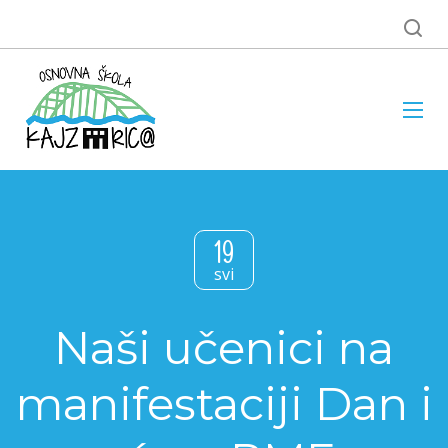
19
svi
Naši učenici na
manifestaciji Dan i