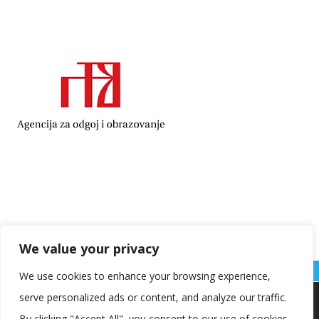
We value your privacy
We use cookies to enhance your browsing experience,
serve personalized ads or content, and analyze our traffic.
Koristimo kolačiće kako bismo vam pružili najbolje iskustvo na
našoj web stranici.
By clicking "Accept All", you consent to our use of cookies.