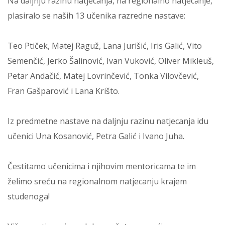
Na daljnju razinu natjecanja, na regionalno natjecanje,
plasiralo se naših 13 učenika razredne nastave:
Teo Ptiček, Matej Raguž, Lana Jurišić, Iris Galić, Vito
Semenčić, Jerko Šalinović, Ivan Vuković, Oliver Mikleuš,
Petar Andačić, Matej Lovrinčević, Tonka Vilovčević,
Fran Gašparović i Lana Krišto.
Iz predmetne nastave na daljnju razinu natjecanja idu
učenici Una Kosanović, Petra Galić i Ivano Juha.
Čestitamo učenicima i njihovim mentoricama te im
želimo sreću na regionalnom natjecanju krajem
studenoga!