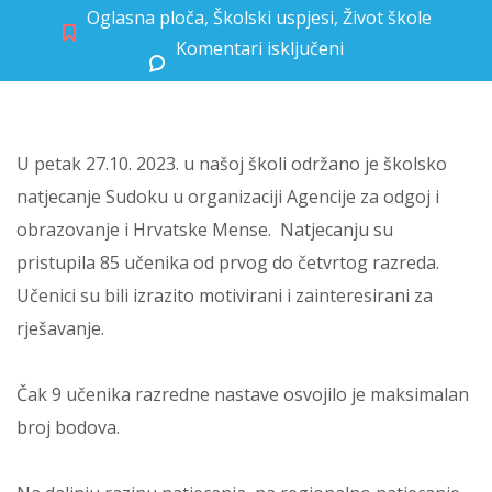
Oglasna ploča
,
Školski uspjesi
,
Život škole
Komentari isključeni
za Školsko natjecanje Sudoku
U petak 27.10. 2023. u našoj školi održano je školsko
natjecanje Sudoku u organizaciji Agencije za odgoj i
obrazovanje i Hrvatske Mense. Natjecanju su
pristupila 85 učenika od prvog do četvrtog razreda.
Učenici su bili izrazito motivirani i zainteresirani za
rješavanje.
Čak 9 učenika razredne nastave osvojilo je maksimalan
broj bodova.