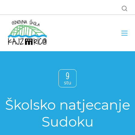
9
stu
Školsko natjecanje
Sudoku