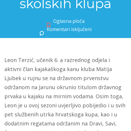
školskih klupa
Oglasna ploča
Komentari isključeni
za Uspjeh naših učenika izvan školskih klupa
Leon Terzić, učenik 6. a razrednog odjela i
aktivni član kajakaškoga kanu kluba Matija
Ljubek u rujnu se na državnom prvenstvu
održanom na Jarunu okrunio titulom državnog
prvaka u kajaku na mirnim vodama. Osim toga,
Leon je u ovoj sezoni uvjerljivo pobijedio i u svih
pet službenih utrka hrvatskoga kupa, kao i u
dodatnim regatama održanim na Dravi, Savi,