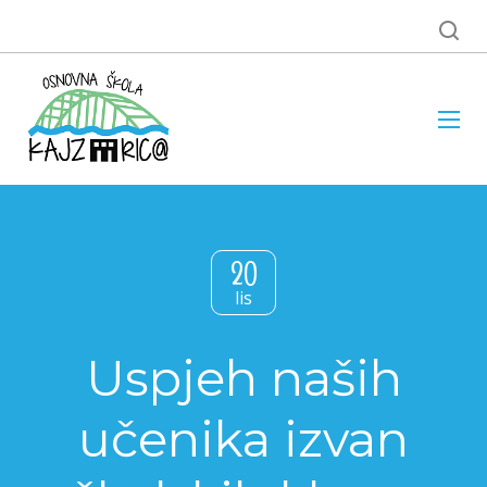
20
lis
Uspjeh naših
učenika izvan