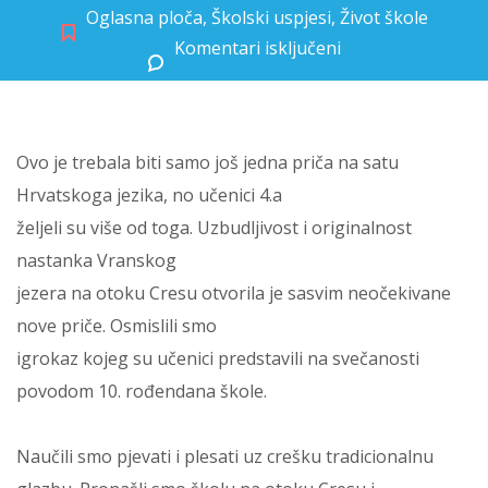
Oglasna ploča
,
Školski uspjesi
,
Život škole
Komentari isključeni
za Legenda o Vranskom jezeru
Ovo je trebala biti samo još jedna priča na satu
Hrvatskoga jezika, no učenici 4.a
željeli su više od toga. Uzbudljivost i originalnost
nastanka Vranskog
jezera na otoku Cresu otvorila je sasvim neočekivane
nove priče. Osmislili smo
igrokaz kojeg su učenici predstavili na svečanosti
povodom 10. rođendana škole.
Naučili smo pjevati i plesati uz crešku tradicionalnu