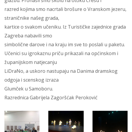
glazbu. Pronašli smo školu na otoku Cresu i
razred kojima smo nacrtali brošure o Vranskom jezeru,
straničnike našeg grada,
kartice o svakom učeniku. Iz Turističke zajednice grada
Zagreba nabavili smo
simbolične darove i na kraju im sve to poslali u paketu.
Učenici su igrokaznu priču prikazali na općinskom i
županijskom natjecanju
LiDraNo, a uskoro nastupaju na Danima dramskog
odgoja i scenskog izraza
Glumček u Samoboru.
Razrednica Gabrijela Zagoršćak Peroković