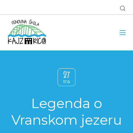
27
tra
Legenda o
Vranskom jezeru