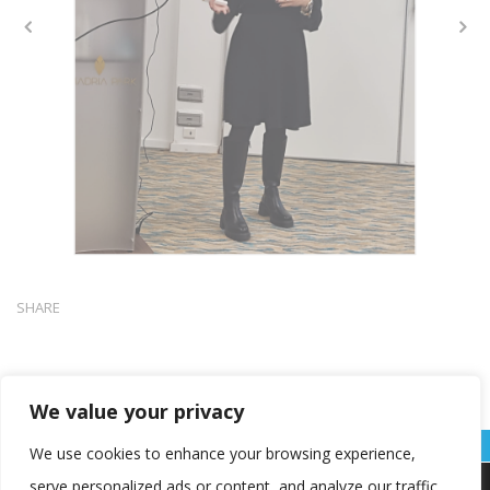
SHARE
We value your privacy
We use cookies to enhance your browsing experience,
serve personalized ads or content, and analyze our traffic.
Koristimo kolačiće kako bismo vam pružili najbolje iskustvo na