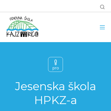
8
pro
Jesenska škola
HPKZ-a