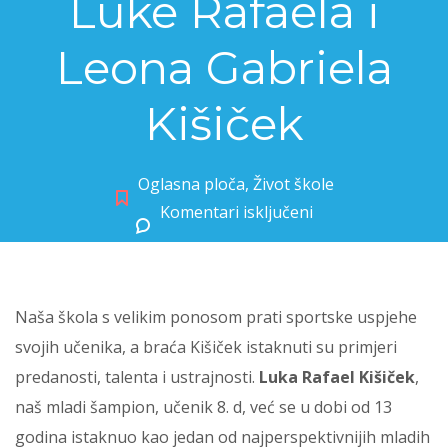
Luke Rafaela i
Leona Gabriela
Kišiček
Oglasna ploča
,
Život škole
Komentari isključeni
za Izvanredni uspjesi naših učenika Luke Rafaela i Leona Gabriela Kišiček
Naša škola s velikim ponosom prati sportske uspjehe
svojih učenika, a braća Kišiček istaknuti su primjeri
predanosti, talenta i ustrajnosti.
Luka Rafael Kišiček
,
naš mladi šampion, učenik 8. d, već se u dobi od 13
godina istaknuo kao jedan od najperspektivnijih mladih