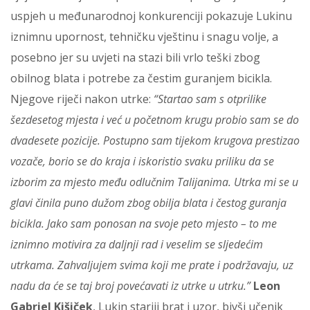
uspjeh u međunarodnoj konkurenciji pokazuje Lukinu
iznimnu upornost, tehničku vještinu i snagu volje, a
posebno jer su uvjeti na stazi bili vrlo teški zbog
obilnog blata i potrebe za čestim guranjem bicikla.
Njegove riječi nakon utrke:
“Startao sam s otprilike
šezdesetog mjesta i već u početnom krugu probio sam se do
dvadesete pozicije. Postupno sam tijekom krugova prestizao
vozače, borio se do kraja i iskoristio svaku priliku da se
izborim za mjesto među odlučnim Talijanima. Utrka mi se u
glavi činila puno dužom zbog obilja blata i čestog guranja
bicikla. Jako sam ponosan na svoje peto mjesto – to me
iznimno motivira za daljnji rad i veselim se sljedećim
utrkama. Zahvaljujem svima koji me prate i podržavaju, uz
nadu da će se taj broj povećavati iz utrke u utrku.”
Leon
Gabriel Kišiček
, Lukin stariji brat i uzor, bivši učenik