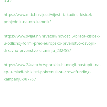
istri/
https://www.mtb.hr/vijesti/vijesti-iz-tudine-kisicek-
pobjednik-na-xco-kamnik/
https://www.svijet.hr/hrvatski/novost_5/braca-kisicek-
u-odlicnoj-formi-pred-europsko-prvenstvo-osvojili-
drzavno-prvenstvo-u-zminju_232488/
https://www.24sata.hr/sport/da-bi-mogli-nastupiti-na-
ep-u-mladi-biciklisti-pokrenuli-su-crowdfunding-
kampanju-987767