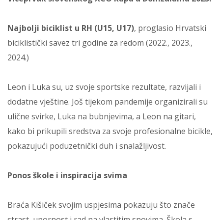
Najbolji biciklist u RH (U15, U17)
, proglasio Hrvatski
biciklistički savez tri godine za redom (2022., 2023.,
2024.)
Leon i Luka su, uz svoje sportske rezultate, razvijali i
dodatne vještine. Još tijekom pandemije organizirali su
ulične svirke, Luka na bubnjevima, a Leon na gitari,
kako bi prikupili sredstva za svoje profesionalne bicikle,
pokazujući poduzetnički duh i snalažljivost.
Ponos škole i inspiracija svima
Braća Kišiček svojim uspjesima pokazuju što znače
strast, upornost i rad na vlastitim snovima. Škola s