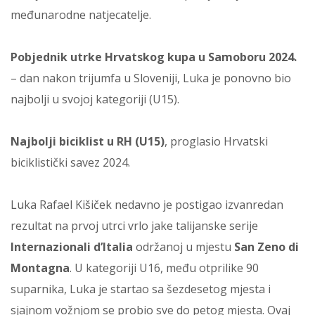
međunarodne natjecatelje.
Pobjednik utrke Hrvatskog kupa u Samoboru 2024.
– dan nakon trijumfa u Sloveniji, Luka je ponovno bio
najbolji u svojoj kategoriji (U15).
Najbolji biciklist u RH (U15)
, proglasio Hrvatski
biciklistički savez 2024.
Luka Rafael Kišiček nedavno je postigao izvanredan
rezultat na prvoj utrci vrlo jake talijanske serije
Internazionali d’Italia
održanoj u mjestu
San Zeno di
Montagna
. U kategoriji U16, među otprilike 90
suparnika, Luka je startao sa šezdesetog mjesta i
sjajnom vožnjom se probio sve do petog mjesta.
Ovaj