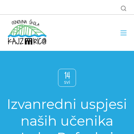
14
svi
Izvanredni uspjesi
naših učenika