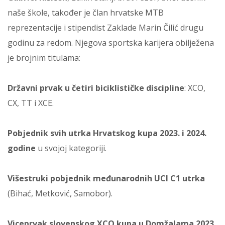
naše škole, također je član hrvatske MTB
reprezentacije i stipendist Zaklade Marin Čilić drugu
godinu za redom. Njegova sportska karijera obilježena
je brojnim titulama:
Državni prvak u četiri biciklističke discipline
: XCO,
CX, TT i XCE.
Pobjednik svih utrka Hrvatskog kupa 2023. i 2024.
godine
u svojoj kategoriji.
Višestruki pobjednik međunarodnih UCI C1 utrka
(Bihać, Metković, Samobor).
Viceprvak slovenskog XCO kupa u Domžalama 2023.