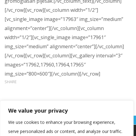
gromoglasan pljesak.[/vc_column_text][/vc_column]
[/vc_row][vc_row][vc_column width=”1/2″]
[vc_single_image image=”17963″ img_size=”medium”
alignment=”center”][/vc_column][vc_column
width=”1/2″][vc_single_image image=”17961″
img_size=”medium” alignment=”center”][/vc_column]
[/vc_row][vc_row][vc_column][vc_gallery interval=”3″
images=”17962,17960,17964,17965″
img_size=”800×600″][/vc_column][/vc_row]
SHARE
We value your privacy
We use cookies to enhance your browsing experience,
serve personalized ads or content, and analyze our traffic.
Koristimo kolačiće kako bismo vam pružili najbolje iskustvo na