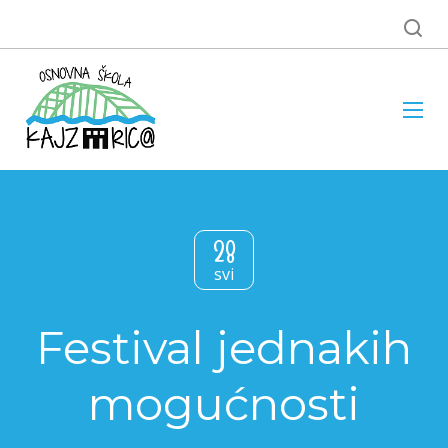
28
svi
Festival jednakih
mogućnosti