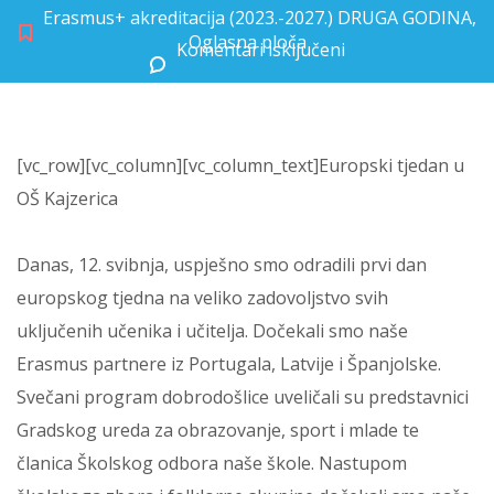
Erasmus+ akreditacija (2023.-2027.) DRUGA GODINA
,
Oglasna ploča
Komentari isključeni
za Europski tjedan u OŠ Kajzerica
[vc_row][vc_column][vc_column_text]Europski tjedan u
OŠ Kajzerica
Danas, 12. svibnja, uspješno smo odradili prvi dan
europskog tjedna na veliko zadovoljstvo svih
uključenih učenika i učitelja. Dočekali smo naše
Erasmus partnere iz Portugala, Latvije i Španjolske.
Svečani program dobrodošlice uveličali su predstavnici
Gradskog ureda za obrazovanje, sport i mlade te
članica Školskog odbora naše škole. Nastupom