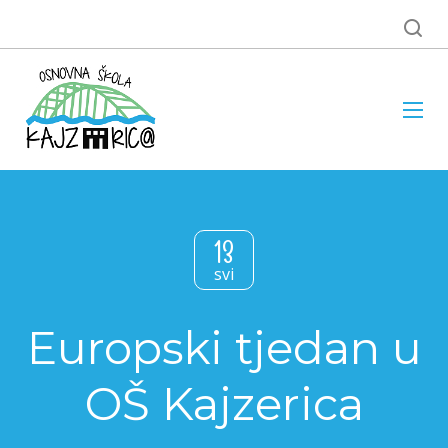
13
svi
Europski tjedan u
OŠ Kajzerica