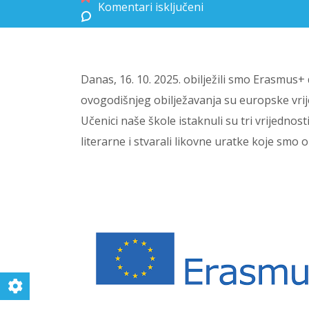
Komentari isključeni
za Erasmus+ day u našoj školi
Danas, 16. 10. 2025. obilježili smo Erasmus
ovogodišnjeg obilježavanja su europske vrij
Učenici naše škole istaknuli su tri vrijednos
literarne i stvarali likovne uratke koje smo