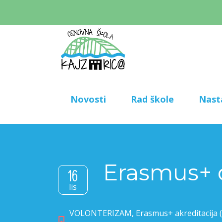
Novosti
Rad škole
Nast
Erasmus+ d
16
lis
VOLONTERIZAM
,
Erasmus+ akreditacija