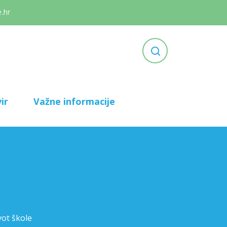
.hr
ir
Važne informacije
vot škole