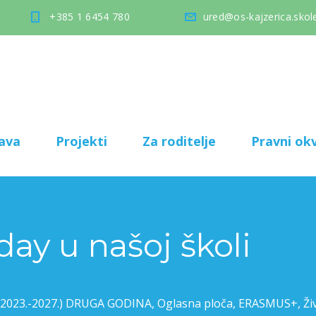
+385 1 6454 780
ured@os-kajzerica.skole
ava
Projekti
Za roditelje
Pravni okv
ay u našoj školi
 (2023.-2027.) DRUGA GODINA
,
Oglasna ploča
,
ERASMUS+
,
Ži