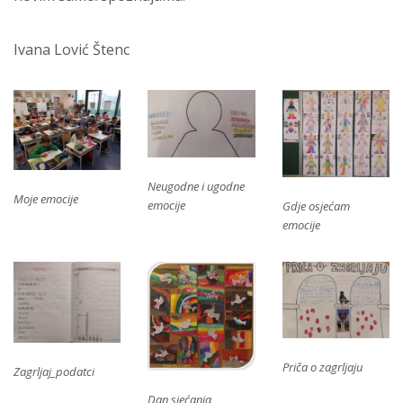
Ivana Lović Štenc
Neugodne i ugodne
Moje emocije
emocije
Gdje osjećam
emocije
Priča o zagrljaju
Zagrljaj_podatci
Dan sjećanja