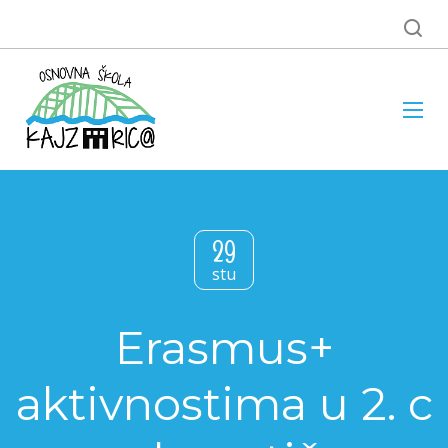
29
stu
Erasmus+
aktivnostima u 2. c