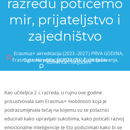
razredu potičemo
mir, prijateljstvo i
zajedništvo
Erasmus+ akreditacija (2023.-2027.) PRVA GODINA
,
Erasmus+ Akreditacija 2023./2024.
,
Obilježavanja
,
Oglasna ploča
,
ERASMUS+
,
Život škole
Komentari isključeni
za Erasmus+ aktivnostima u 2. c razredu potičemo mir, prijateljstvo i zajedništvo
Kao učiteljica 2. c razreda, u rujnu ove godine
prisustvovala sam Erasmus+ mobilnosti koja je
podrazumijevala tečaj na kojemu su se polaznici
educirali kako upravljati sukobima, kako poticati razvoj
emocionalne inteligencije te što poduzimati kako bi se