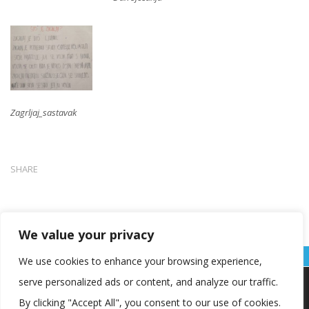
Zagrljaj_sastavak
SHARE
We value your privacy
We use cookies to enhance your browsing experience,
serve personalized ads or content, and analyze our traffic.
Koristimo kolačiće kako bismo vam pružili najbolje iskustvo na
našoj web stranici.
By clicking "Accept All", you consent to our use of cookies.
Informacije o kolačićima koje koristimo ili opcije za