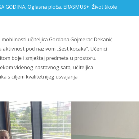
UGA GODINA
,
Oglasna ploča
,
ERASMUS+
,
Život škole
 mobilnosti učiteljica Gordana Gojmerac Dekanić
a aktivnost pod nazivom „šest kocaka“. Učenici
ritom boje i smještaj predmeta u prostoru.
ekom viđenog nastavnog sata, učiteljica
ka s ciljem kvalitetnijeg usvajanja