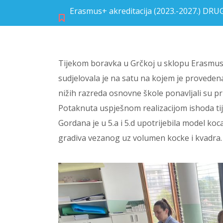
Erasmus+ akreditacija (2023.-2027.) DR
Tijekom boravka u Grčkoj u sklopu Erasmus
sudjelovala je na satu na kojem je proveden
nižih razreda osnovne škole ponavljali su p
Potaknuta uspješnom realizacijom ishoda tij
Gordana je u 5.a i 5.d upotrijebila model koca
gradiva vezanog uz volumen kocke i kvadra.