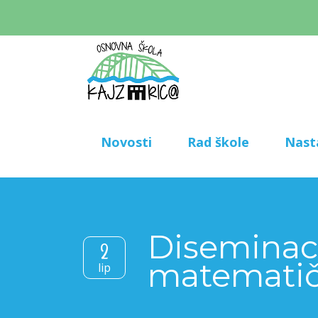
Novosti
Rad škole
Nast
Diseminaci
2
matematičk
lip