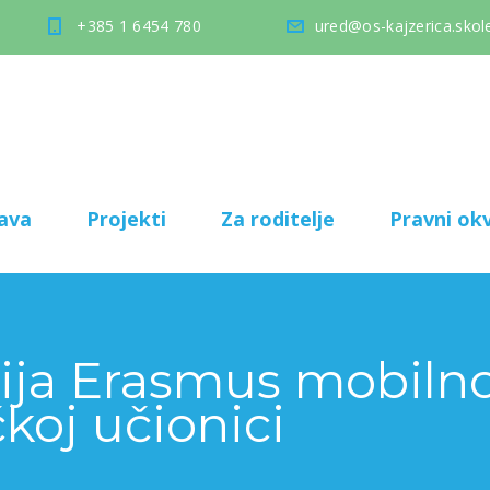
+385 1 6454 780
ured@os-kajzerica.skole
ava
Projekti
Za roditelje
Pravni okv
ja Erasmus mobilno
oj učionici