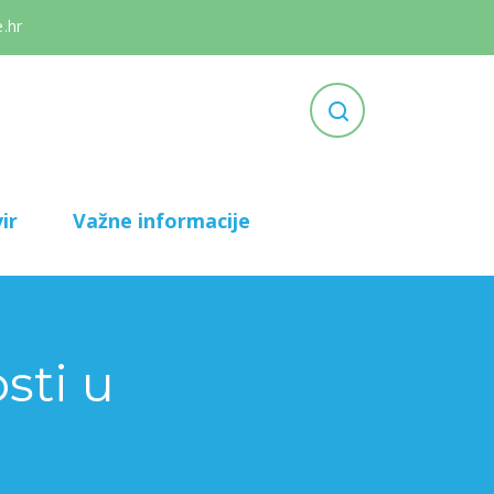
.hr
ir
Važne informacije
sti u