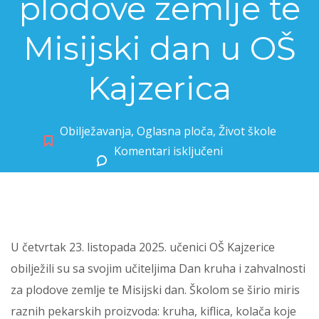
plodove zemlje te
Misijski dan u OŠ
Kajzerica
Obilježavanja
,
Oglasna ploča
,
Život škole
Komentari isključeni
za Dani kruha i zahvalnosti za plodove zemlje te Misijski dan u OŠ Kajzerica
U četvrtak 23. listopada 2025. učenici OŠ Kajzerice
obilježili su sa svojim učiteljima Dan kruha i zahvalnosti
za plodove zemlje te Misijski dan. Školom se širio miris
raznih pekarskih proizvoda: kruha, kiflica, kolača koje