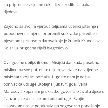
su pripremile vrijedne ruke djece, roditelja, baka i
djedova.
Zajedno sa svojim vjeroučiteljicama učenici jutarnje i
popodnevne smjene pripremili su kratke priredbe s
pjesmom i prinosom darova koje je župnik Krunoslav
Kolar uz prigodne riječi blagoslovio.
Ove godine obilježili smo i Misijski dan kada posebno
mislimo na sve potrebite diljem svijeta te na vrijedne
misionare koji im pomažu. U goste nam je došla
osnivačica udruge „Kolajna ljubavi“, gđa. Ivana
Marasović koja nam je ukratko govorila o životu djece u
Tanzaniji te o misijskom radu udruge. Svojim
iskustvom nas je potaknula na odgovorno ponašanje