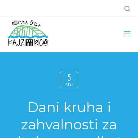
5
stu
Dani kruha i
zahvalnosti za