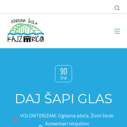
30
tra
DAJ ŠAPI GLAS
VOLONTERIZAM
,
Oglasna ploča
,
Život škole
Komentari isključeni
za DAJ ŠAPI GLAS