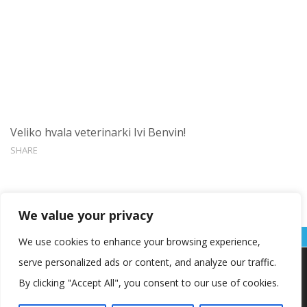
Veliko hvala veterinarki Ivi Benvin!
SHARE
We value your privacy
We use cookies to enhance your browsing experience,
serve personalized ads or content, and analyze our traffic.
Koristimo kolačiće kako bismo vam pružili najbolje iskustvo na
našoj web stranici.
By clicking "Accept All", you consent to our use of cookies.
Informacije o kolačićima koje koristimo ili opcije za
isključivanje kolačića možete pronaći u
postavkama
.