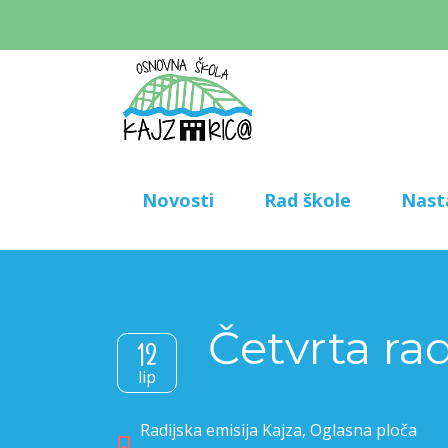
Novosti
Rad škole
Nast
Četvrta ra
12
lip
Radijska emisija Kajza
,
Oglasna ploča