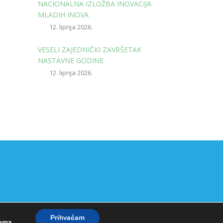
NACIONALNA IZLOŽBA INOVACIJA
MLADIH INOVA
12. lipnja 2026.
VESELI ZAJEDNIČKI ZAVRŠETAK
NASTAVNE GODINE
12. lipnja 2026.
Prihvaćam
kama
.