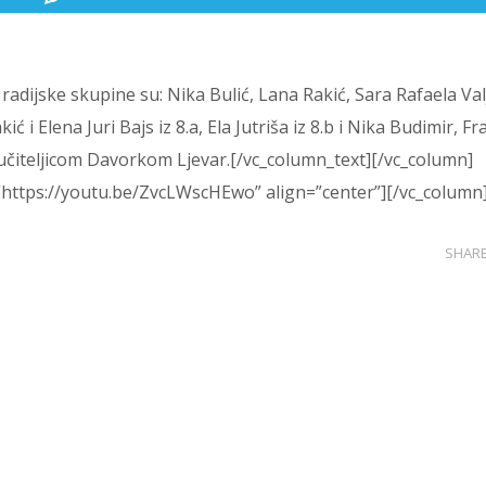
 radijske skupine su: Nika Bulić, Lana Rakić, Sara Rafaela Val
kić i Elena Juri Bajs iz 8.a, Ela Jutriša iz 8.b i Nika Budimir, F
s učiteljicom Davorkom Ljevar.
[/vc_column_text][/vc_column]
=”https://youtu.be/ZvcLWscHEwo” align=”center”][/vc_column
SHAR