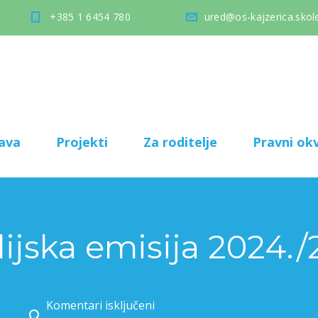
+385 1 6454 780
ured@os-kajzerica.skole
ava
Projekti
Za roditelje
Pravni okv
dijska emisija 2024./
Komentari isključeni
za Četvrta radijska emisija 2024./2025.