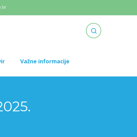
.hr
ir
Važne informacije
2025.