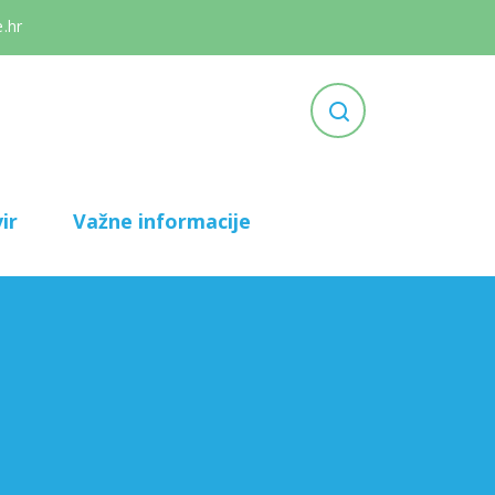
.hr
ir
Važne informacije