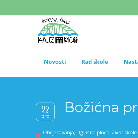
Novosti
Rad škole
Nast
Božićna pr
23
pro
Obilježavanja
,
Oglasna ploča
,
Život škole