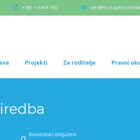
+385 1 6454 780
ured@os-kajzerica.skole
ava
Projekti
Za roditelje
Pravni okv
iredba
Komentari isključeni
za Božićna priredba