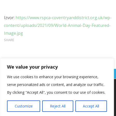
Izvor:
https://www.rspca-coventryanddistrict.org.uk/wp-
content/uploads/2021/09/World-Animal-Day-Featured-
Image.jpg
SHARE
We value your privacy
We use cookies to enhance your browsing experience,
serve personalized ads or content, and analyze our traffic.
Koristimo kolačiće kako bismo vam pružili najbolje iskustvo na
našoj web stranici.
By clicking "Accept All", you consent to our use of cookies.
Informacije o kolačićima koje koristimo ili opcije za
isključivanje kolačića možete pronaći u
postavkama
.
Customize
Reject All
Accept All
Copyright © OŠ Kajzerica
Prihvaćam