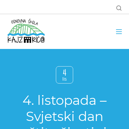
4
lis
4. listopada –
Svjetski dan