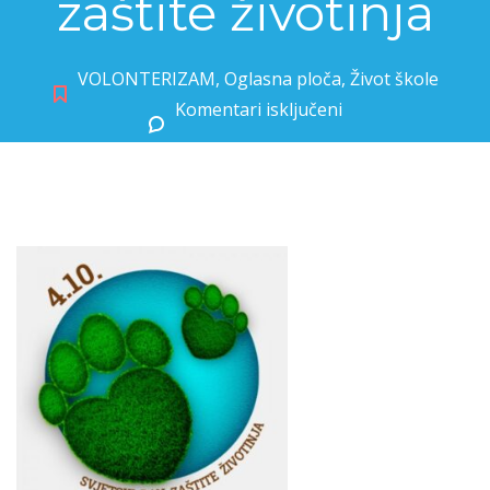
zaštite životinja
VOLONTERIZAM
,
Oglasna ploča
,
Život škole
Komentari isključeni
za 4. listopada – Svjetski dan zaštite životinja