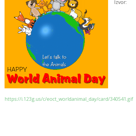
Izvor:
https://i.123g.us/c/eoct_worldanimal_day/card/340541.gif