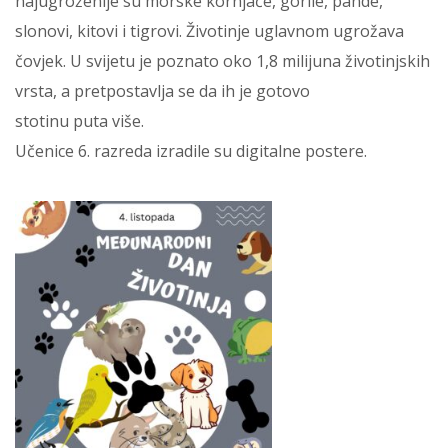
najugroženije su morske kornjače, gorile, pande,
slonovi, kitovi i tigrovi. Životinje uglavnom ugrožava
čovjek. U svijetu je poznato oko 1,8 milijuna životinjskih
vrsta, a pretpostavlja se da ih je gotovo
stotinu puta više.
Učenice 6. razreda izradile su digitalne postere.