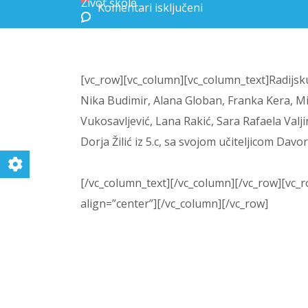
Život škole
Komentari isključeni
za 2. radijska emisija 2023./2024.
[vc_row][vc_column][vc_column_text]Radijsku 
Nika Budimir, Alana Globan, Franka Kera, Mis
Vukosavljević, Lana Rakić, Sara Rafaela Valjin
Dorja Žilić iz 5.c, sa svojom učiteljicom Davo
[/vc_column_text][/vc_column][/vc_row][vc_r
align=”center”][/vc_column][/vc_row]