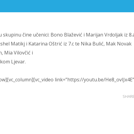
skupinu čine učenici: Bono Blažević i Marijan Vrdoljak iz 8.
hel Matikj i Katarina Oštrić iz 7.c te Nika Bulić, Mak Novak
, Mia Vilovčić i
rkom Ljevar.
ow][vc_column][vc_video link=”https://youtu.be/He8_ovIJx4E
SHAR