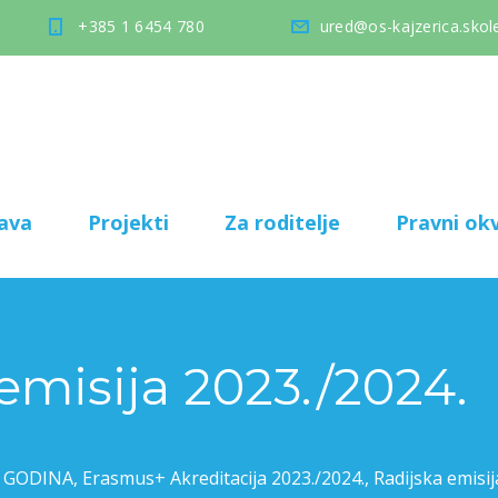
+385 1 6454 780
ured@os-kajzerica.skole
ava
Projekti
Za roditelje
Pravni okv
 emisija 2023./2024.
VA GODINA
,
Erasmus+ Akreditacija 2023./2024.
,
Radijska emisij