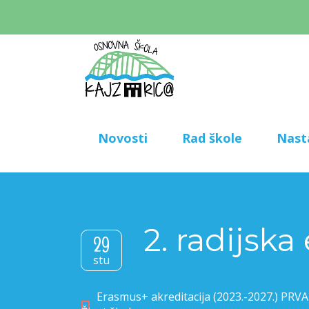
Novosti
Rad škole
Nast
2. radijska
29
stu
Erasmus+ akreditacija (2023.-2027.) PR