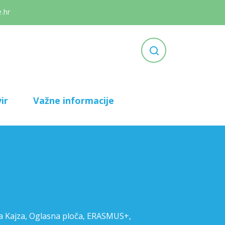
.hr
ir
Važne informacije
a Kajza
,
Oglasna ploča
,
ERASMUS+
,