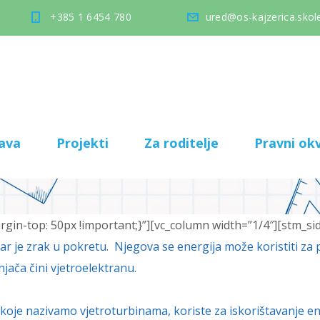
+385 1 6454 780
ured@os-kajzerica.skole
ava
Projekti
Za roditelje
Pravni okv
in-top: 50px !important;}”][vc_column width=”1/4″][stm_si
tar je zrak u pokretu. Njegova se energija može koristiti za 
jača čini vjetroelektranu.
, koje nazivamo vjetroturbinama, koriste za iskorištavanje en