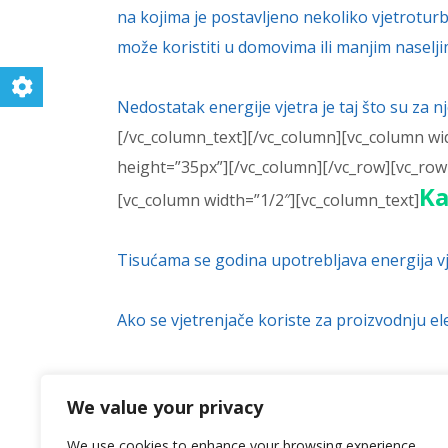
na kojima je postavljeno nekoliko vjetroturb
može koristiti u domovima ili manjim naselj
Nedostatak energije vjetra je taj što su za n
[/vc_column_text][/vc_column][vc_column wi
height=”35px”][/vc_column][/vc_row][vc_row
Ka
[vc_column width=”1/2″][vc_column_text]
Tisućama se godina upotrebljava energija vje
Ako se vjetrenjače koriste za proizvodnju el
Vjetrene crpke crpe vodu iz dubokih bunara,
We value your privacy
(Australija, Afrika, SAD).
[/vc_column_text][/
link=”https://www.youtube.com/watch?v=8Ir
We use cookies to enhance your browsing experience,