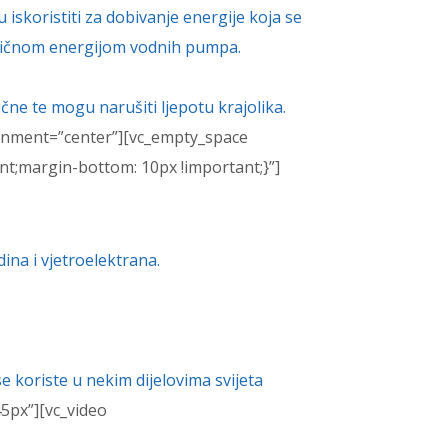
iskoristiti za dobivanje energije koja se
ktričnom energijom vodnih pumpa.
čne te mogu narušiti ljepotu krajolika.
ignment=”center”][vc_empty_space
t;margin-bottom: 10px !important;}”]
ina i vjetroelektrana.
 koriste u nekim dijelovima svijeta
5px”][vc_video