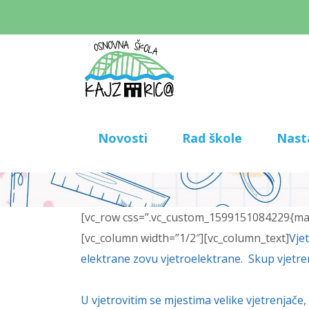
Novosti
Rad škole
Nast
[vc_row css=”.vc_custom_1599151084229{marg
[vc_column width=”1/2″][vc_column_text]
Vje
elektrane zovu vjetroelektrane. Skup vjetren
U vjetrovitim se mjestima velike vjetrenjače