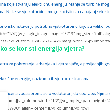
ina koje stvaraju električnu energiju. Manje se turbine mogu 
ima. Neke se vjetroturbine mogu koristiti za napajanje ele
jeno iskorištavanje potrebne vjetroturbine koje su velike, bu
dth=”1/4″][vc_single_image image=”5713″ img_size=”full” al
 css=”.vc_custom_1598625376461{margin-top: 25px !importan
ko se koristi energija vjetra?
tra za pokretanje jedrenjaka i vjetrenjača, a posljednjih god
ektrične energije, nazivamo ih vjetroelektranama.
 izvučena voda sprema se u vodotoranj do uporabe. Njima se
vc_column][vc_column width=”1/2″][vc_empty_space height=”4
fvcXOWQQ” align=”center”][/vc_column][/vc_row]