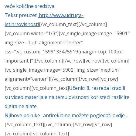
veće količine sredstva.
Tekst preuzet:
http://www.udruga-
let.hr/ovisnosti
[/vc_column_text][/vc_column]
[vc_column width=”1/3″][vc_single_image image=”5901″
img_size=”full” alignment=”center”
css=”.vc_custom_1599133475919{margin-top: 100px
!important;}”][/vc_column][/vc_row][vc_row][vc_column]
[vc_single_image image=”5902″ img_size=”medium”
alignment=”center”][/vc_column][/vc_row][vc_row]
[vc_column][vc_column_text]
Učenici 8. razreda izradili
su video materijale na temu ovisnosti koristeći različite
digitalne alate.
Njihove poruke -antireklame možete pogledati ovdje…
[/vc_column_text][/vc_column][/vc_row][vc_row]
[vc_column][vc_column_text]