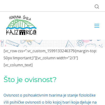
[vc_row css=”.vc_custom_1599133246379{margin-top:
50px !important;}”][vc_column width=”2/3″]
[vc_column_text]
Što je ovisnost?
Ovisnost o psihoaktivnim tvarima je stanje fiziološke
i/ili psihičke ovisnosti o bilo kojoj tvari koja djeluje na