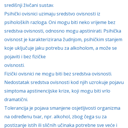
središnji živčani sustav.
Psihički ovisnici uzimaju sredstvo ovisnosti iz
psiholoških razloga. Oni mogu biti neko vrijeme bez
sredstva ovisnosti, odnosno mogu apstinirati. Psihička
ovisnost je karakterizirana žudnjom, psihičkim stanjem
koje uključuje jaku potrebu za alkoholom, a može se
pojaviti i bez fizičke
ovisnosti.
Fizički ovisnici ne mogu biti bez sredstva ovisnosti.
Nedostatak sredstva ovisnosti kod njih uzrokuje pojavu
simptoma apstinencijske krize, koji mogu biti vrlo
dramatični.
Tolerancija je pojava smanjene osjetljivosti organizma
na određenu tvar, npr. alkohol, zbog čega su za
postizanje istih ili sličnih učinaka potrebne sve veće i