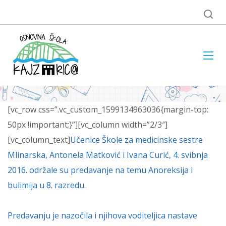
[vc_row css=”.vc_custom_1599134963036{margin-top:
50px !important;}”][vc_column width=”2/3″]
[vc_column_text]
Učenice Škole za medicinske sestre
Mlinarska, Antonela Matković i Ivana Curić, 4. svibnja
2016. održale su predavanje na temu Anoreksija i
bulimija u 8. razredu.
Predavanju je nazočila i njihova voditeljica nastave